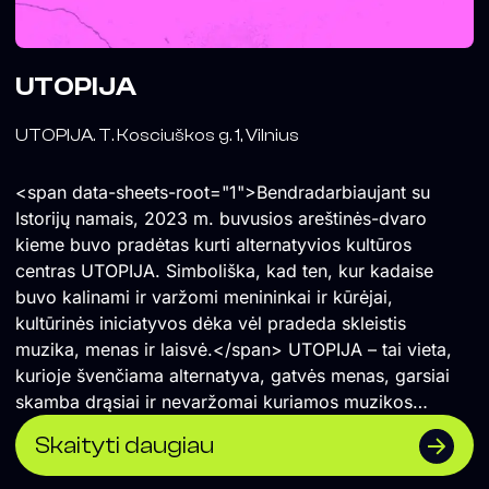
UTOPIJA
UTOPIJA. T. Kosciuškos g. 1, Vilnius
<span data-sheets-root="1">Bendradarbiaujant su
Istorijų namais, 2023 m. buvusios areštinės-dvaro
kieme buvo pradėtas kurti alternatyvios kultūros
centras UTOPIJA. Simboliška, kad ten, kur kadaise
buvo kalinami ir varžomi menininkai ir kūrėjai,
kultūrinės iniciatyvos dėka vėl pradeda skleistis
muzika, menas ir laisvė.</span> UTOPIJA – tai vieta,
kurioje švenčiama alternatyva, gatvės menas, garsiai
skamba drąsiai ir nevaržomai kuriamos muzikos
koncertai ir vakarėliai. Čia renkasi vilniečiai ir miesto
Skaityti daugiau
svečiai, savo vietą atranda įvairios miesto
bendruomenės. UTOPIJA palaiko maištingą miesto