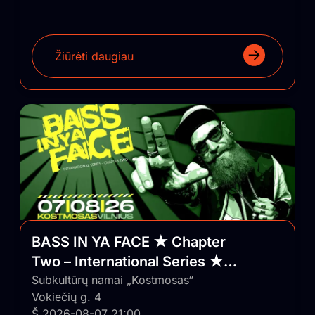
Žiūrėti daugiau
BASS IN YA FACE ★ Chapter
Two – International Series ★
Vilnius/Lithuania
Subkultūrų namai „Kostmosas“
Vokiečių g. 4
Š 2026-08-07 21:00