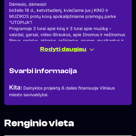
Dėmesio, dėmesio!
birželio 18 d., ketvirtadienį, kviečiame jus į KINO ir
MUZIKOS protų kovą apokaliptiniame pramogų parke
“UTOPIJA”!
Programoje 3 turai apie kiną ir 3 turai apie muziką –
vaizdai, garsai, video ištraukos, apie žinomus ir nežinomus
filmus, serialus, aktorius, režisierius, grupes, muzikantus ir
kompozitorius.
Rodyti daugiau
10 klausimų kiekviename ture – laimės komanda, surinkusi
daugiausiai teisingų atsakymų. Smagus laikas ir įdomūs
pokalbiai garantuoti!
Svarbi informacija
Jei orai nuspręs elgtis ne itin vasariškai — neleisim jums
sušalti. Turėsim skėčių, pledų, šildytuvų ir šiltų gėrimų bare.
Renginio vieta: UTOPIJA, T. Kosciuškos g. 1
Kita:
Dainyklos projektą iš dalies finansuoja Vilniaus
Laikas: nuo 19:00 iki 22:00
miesto savivaldybė.
Kaina vienam dalyviui: 5 eurai
Registracija: protu.kova@gmail.com arba +370 656 15956.
Renginio vieta