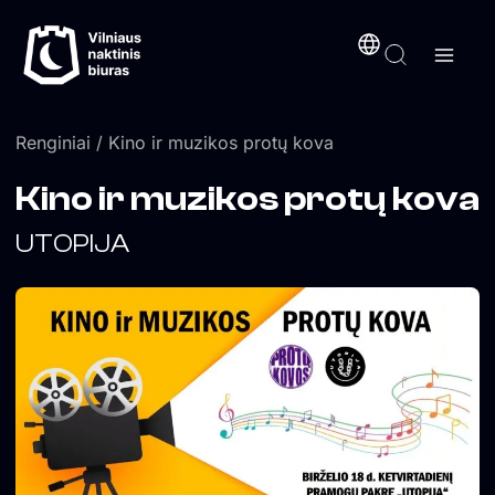
Pereiti
turinį
prie
turinio
Renginiai
/ Kino ir muzikos protų kova
Kino ir muzikos protų kova
UTOPIJA