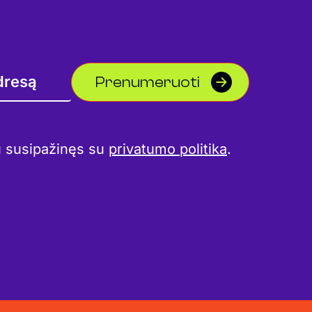
Prenumeruoti
u susipažinęs su
privatumo politika
.