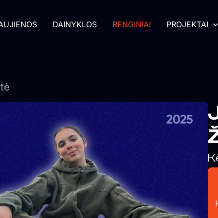
AUJIENOS
DAINYKLOS
RENGINIAI
PROJEKTAI
ūtė
J
Ž
K