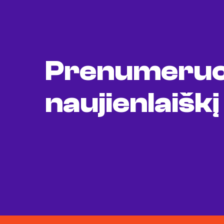
Prenumeruo
naujienlaiškį