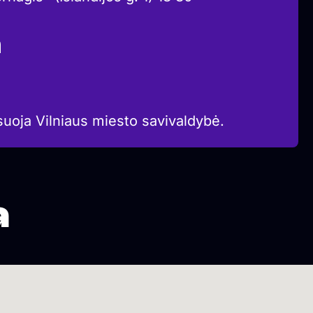
a
suoja Vilniaus miesto savivaldybė.
a