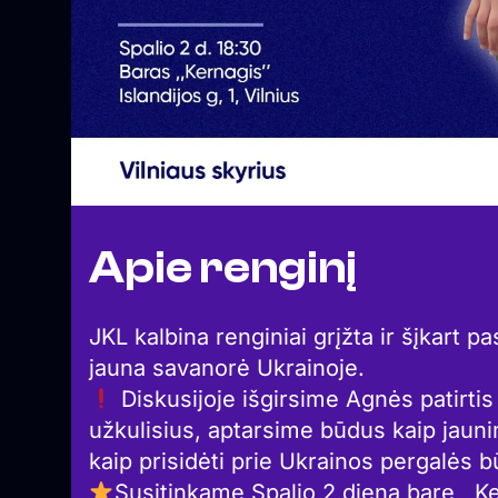
Apie renginį
JKL kalbina renginiai grįžta ir šįkart 
jauna savanorė Ukrainoje.
Diskusijoje išgirsime Agnės patirtis
užkulisius, aptarsime būdus kaip jaunim
kaip prisidėti prie Ukrainos pergalės b
Susitinkame Spalio 2 dieną bare ,,Ker