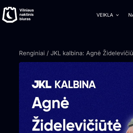
Pereiti
turinį
prie
VEIKLA
N
turinio
Renginiai
/ JKL kalbina: Agnė Žideleviči