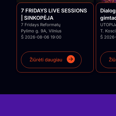
7 FRIDAYS LIVE SESSIONS
Dialog
| SINKOPĖJA
gimtad
7 Fridays Reformatų
gyvai 
UTOPIJ
Pylimo g. 9A, Vilnius
T. Kosci
Š 2026-08-06 19:00
Š 2026-
Žiūrėti daugiau
Žiū