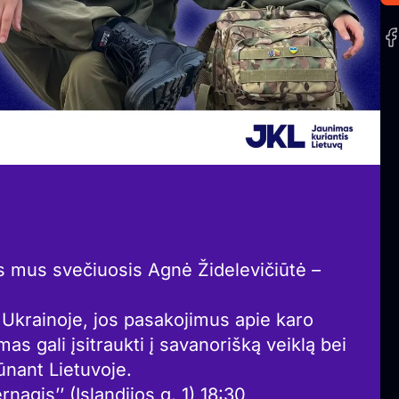
pas mus svečiuosis Agnė Židelevičiūtė –
 Ukrainoje, jos pasakojimus apie karo
as gali įsitraukti į savanorišką veiklą bei
ūnant Lietuvoje.
nagis’’ (Islandijos g. 1) 18:30