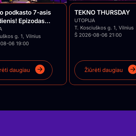
o podkasto 7-asis
TEKNO THURSDAY
ienis! Epizodas
UTOPIJA
T. Kosciuškos g. 1, Vilnius
su auditorija
A
Š 2026-08-06 21:00
uškos g. 1, Vilnius
08-06 19:00
rėti daugiau
Žiūrėti daugiau