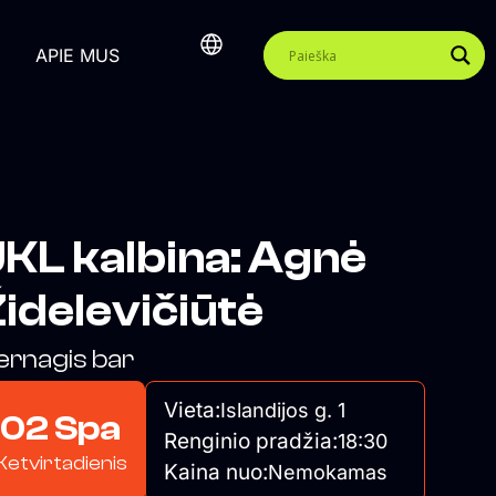
APIE MUS
KL kalbina: Agnė
idelevičiūtė
ernagis bar
Vieta:
Islandijos g. 1
02 Spa
Renginio pradžia:
18:30
Ketvirtadienis
Kaina nuo:
Nemokamas