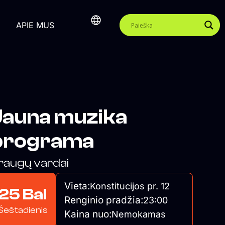
APIE MUS
Jauna muzika
programa
raugų vardai
Vieta:
Konstitucijos pr. 12
25 Bal
Renginio pradžia:
23:00
Šeštadienis
Kaina nuo:
Nemokamas