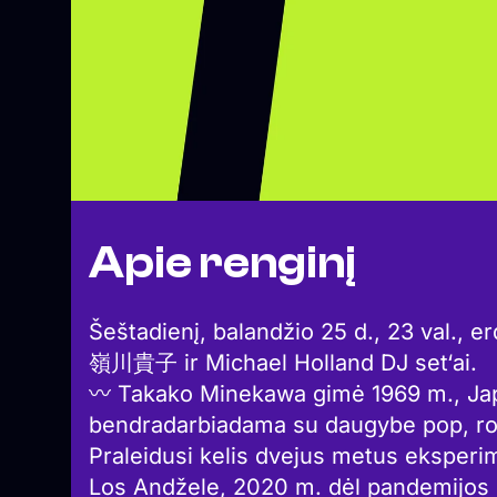
Apie renginį
Šeštadienį, balandžio 25 d., 23 val., 
嶺川貴子 ir Michael Holland DJ set‘ai.
〰 Takako Minekawa gimė 1969 m., Japo
bendradarbiadama su daugybe pop, rok
Praleidusi kelis dvejus metus ekspe
Los Andžele, 2020 m. dėl pandemijos ji