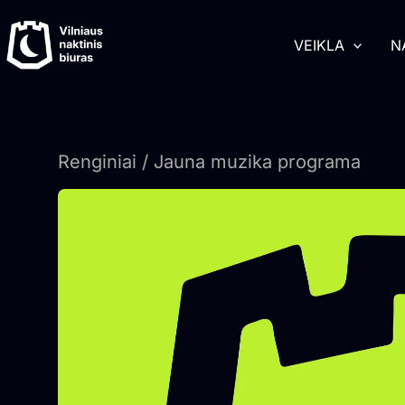
Pereiti
turinį
prie
VEIKLA
N
turinio
Renginiai
/ Jauna muzika programa