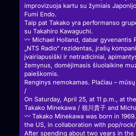
improvizuoja kartu su žymiais Japonijos
Fumi Endo.
Taip pat Takako yra performanso grupė
su Takahiro Kawaguchi.
〰 Michael Holland, dabar gyvenantis R
„NTS Radio“ rezidentas, įrašų kompanij
įvairiapusiški ir netradiciniai, apimanty
žemynus, domėjimasis šiuolaikine muz
paieškomis.
Renginys nemokamas. Plačiau – mūsų s
/
On Saturday, April 25, at 11 p.m., at t
Takako Minekawa / 嶺川貴子 and Michae
〰 Takako Minekawa was born in 1969. 
the US, in collaboration with pop/rock
After spending about two years in the