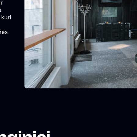
ir
ė
 kuri
inės