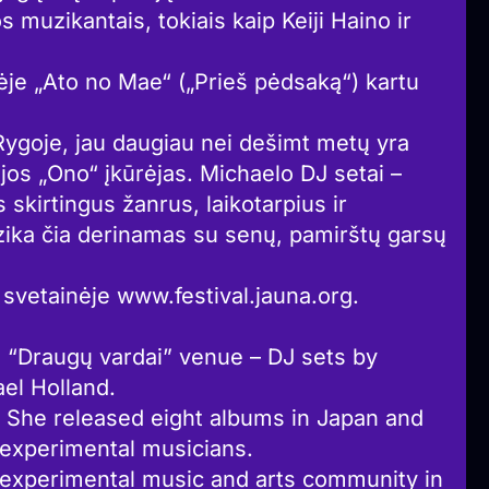
 muzikantais, tokiais kaip Keiji Haino ir
je „Ato no Mae“ („Prieš pėdsaką“) kartu
ygoje, jau daugiau nei dešimt metų yra
os „Ono“ įkūrėjas. Michaelo DJ setai –
s skirtingus žanrus, laikotarpius ir
ika čia derinamas su senų, pamirštų garsų
vetainėje www.festival.jauna.org.
he “Draugų vardai” venue – DJ sets by
l Holland.
She released eight albums in Japan and
/experimental musicians.
 experimental music and arts community in