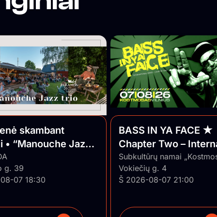
nginiai
ienė skambant
BASS IN YA FACE ★
ui • “Manouche Jazz
Chapter Two – Intern
DA
Series ★ Vilnius/Lith
Subkultūrų namai „Kostmo
o g. 39
Vokiečių g. 4
08-07 18:30
Š 2026-08-07 21:00