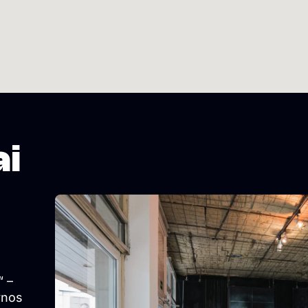
ai
“ –
ynos