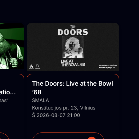
The Doors: Live at the Bowl
ational
’68
uania
sas“
SMALA
Konstitucijos pr. 23, Vilnius
Š 2026-08-07 21:00