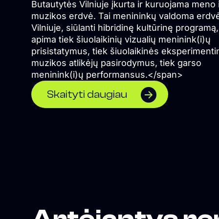
Butautytės Vilniuje įkurta ir kuruojama meno 
muzikos erdvė. Tai menininkų valdoma erdv
Vilniuje, siūlanti hibridinę kultūrinę programą,
apima tiek šiuolaikinių vizualių meninink(i)ų
prisistatymus, tiek šiuolaikinės eksperiment
muzikos atlikėjų pasirodymus, tiek garso
meninink(i)ų performansus.</span>
Skaityti daugiau