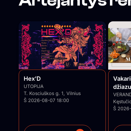
Artėjantys re
Hex’D
Vakar
UTOPIJA
džiaz
T. Kosciuškos g. 1, Vilnius
trio”
VERAN
Š 2026-08-07 18:00
Kęstuči
Š 2026-