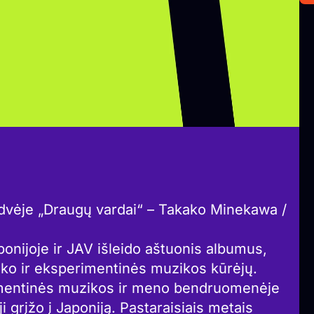
erdvėje „Draugų vardai“ – Takako Minekawa /
nijoje ir JAV išleido aštuonis albumus,
o ir eksperimentinės muzikos kūrėjų.
rimentinės muzikos ir meno bendruomenėje
 grįžo į Japoniją. Pastaraisiais metais