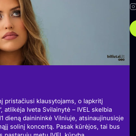
pristačiusi klausytojams, o lapkritį
, atlikėja Iveta Svilainytė – IVEL skelbia
11 dieną dainininkė Vilniuje, atsinaujinusioje
jį solinį koncertą. Pasak kūrėjos, tai bus
 pastarųjų metų IVEL kūryba.