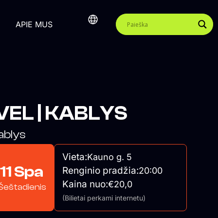
APIE MUS
IVEL | KABLYS
ablys
Vieta:
Kauno g. 5
11 Spa
Renginio pradžia:
20:00
Kaina nuo:
€20,0
Šeštadienis
(Bilietai perkami internetu)