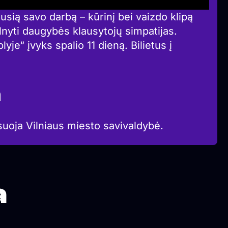
usią savo darbą – kūrinį bei vaizdo klipą
elnyti daugybės klausytojų simpatijas.
yje“ įvyks spalio 11 dieną. Bilietus į
a
suoja Vilniaus miesto savivaldybė.
a