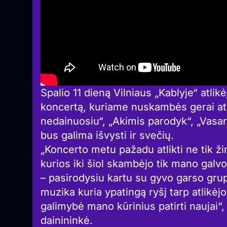
Spalio 11 dieną Vilniaus „Kablyje“ atli
koncertą, kuriame nuskambės gerai atp
nedainuosiu“, „Akimis parodyk“, „Vasaro
bus galima išvysti ir svečių.
„Koncerto metu pažadu atlikti ne tik ži
kurios iki šiol skambėjo tik mano galvoj
– pasirodysiu kartu su gyvo garso grup
muzika kuria ypatingą ryšį tarp atlikėjo 
galimybė mano kūrinius patirti naujai
dainininkė.