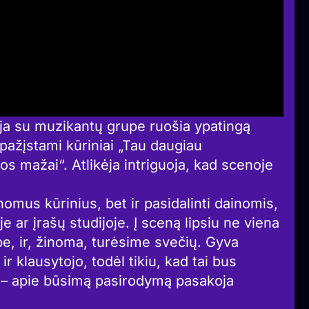
kėja su muzikantų grupe ruošia ypatingą
ažįstami kūriniai „Tau daugiau
s mažai“. Atlikėja intriguoja, kad scenoje
nomus kūrinius, bet ir pasidalinti dainomis,
e ar įrašų studijoje. Į sceną lipsiu ne viena
e, ir, žinoma, turėsime svečių. Gyva
ir klausytojo, todėl tikiu, kad tai bus
“, – apie būsimą pasirodymą pasakoja