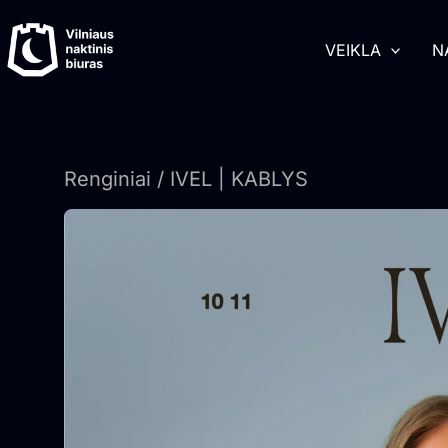
Pereiti
turinį
prie
VEIKLA
N
turinio
Renginiai
/ IVEL | KABLYS