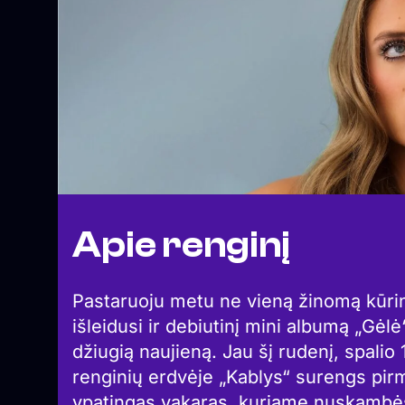
Apie renginį
Pastaruoju metu ne vieną žinomą kūrinį 
išleidusi ir debiutinį mini albumą „Gėlė“
džiugią naujieną. Jau šį rudenį, spalio 
renginių erdvėje „Kablys“ surengs pirmą
ypatingas vakaras, kuriame nuskambės