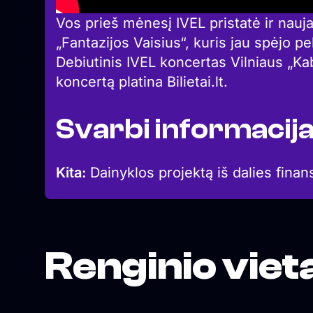
Vos prieš mėnesį IVEL pristatė ir nauja
„Fantazijos Vaisius“, kuris jau spėjo p
Debiutinis IVEL koncertas Vilniaus „Kabl
koncertą platina Bilietai.lt.
Svarbi informacij
Kita:
Dainyklos projektą iš dalies finan
Renginio viet