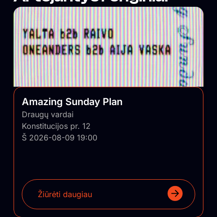
vizualinės iškabos, o komunikacija remiasi
autentiškumu, tiesioginiu ryšiu su auditorija bei D.I.Y.
etika paremtu viešinimu „iš lūpų į lūpas“. Vienas iš
projekto tikslų – grąžinti turinio viršenybę prieš
vartojimą. Kitas tikslas – suburti bendruomenę, kurios
pagalba panašūs nekomerciniai projektai būtų
sugrąžinti ir įskiepyti į Lietuvos regionus.
Amazing Sunday Plan
Draugų vardai
Konstitucijos pr. 12
Š 2026-08-09 19:00
Žiūrėti daugiau