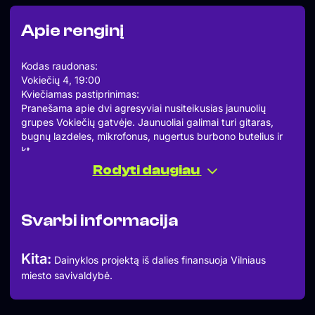
Apie renginį
Kodas raudonas:
Vokiečių 4, 19:00
Kviečiamas pastiprinimas:
Pranešama apie dvi agresyviai nusiteikusias jaunuolių
grupes Vokiečių gatvėje. Jaunuoliai galimai turi gitaras,
bugnų lazdeles, mikrofonus, nugertus burbono butelius ir
kt.
Jaunuoliai tranko breakdownus, daužo hardcoro ir
Rodyti daugiau
alternatyvos scenas, elgiasi agresyviai.
Preliminari informacija apie grupes:
Nooseweight
Svarbi informacija
Nooseweight – trys lietuviški gyvuliai ir kengūra
negailestingai daužantys Lietuvos hardcoro sceną.
Brutalūs breakdown’ai, nesuvaldomas agresyvumas ir
Kita:
Dainyklos projektą iš dalies finansuoja Vilniaus
neišsemiama energija suvirpins net labiausiai užkietėjusio
miesto savivaldybė.
marozo širdį. Išgirsk šviežią debiutinį EP gyvai ir nepamiršk
pasiimti savo kiaušų apsaugos, nes mošpite jos tikrai
prireiks.