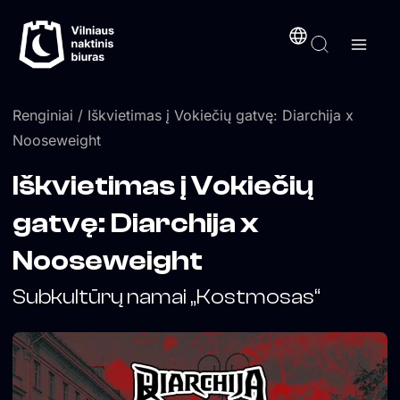
Pereiti
turinį
prie
turinio
Renginiai
/ Iškvietimas į Vokiečių gatvę: Diarchija x
Nooseweight
Iškvietimas į Vokiečių
gatvę: Diarchija x
Nooseweight
Subkultūrų namai „Kostmosas“