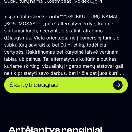
Subkultūrų namai „Kostmosas“. Vokiečių g. 4
<span data-sheets-root="1">SUBKULTŪRŲ NAMAI
„KOSTMOSAS“ – „pure“ alternatyvi erdvė, kurioje
skirtumai turėtų neerzinti, o skatinti atradimo
džiaugsmus. Vieta orientuota ne į komercinį turinį, o
subkultūrų saviraišką bei D.I.Y. etiką, todėl čia
vertybės, išskirtinumas bei kūrybinė laisvė vertinami
labiau už pelnus. Tai alternatyvus kultūrinis butikas,
kuriame skirtingi vizualinių ir garso menų atstovai gali
ne tik pristatyti savo darbus, bet ir čia pat juos kurti.
</span> Formuojame erdvę, kurioje naktinė kultūra
Skaityti daugiau
suvokiama ne vien kaip pramoga, o labiau kaip
alternatyvios kultūros sklaidos židinys, socialinė jungtis
ir saviraiškos būdas. Orientuojamės į „non-mainstream“
žanrus, todėl lygiomis teisėmis čia vietą randa tiek
scenos profesionalai, tiek mažai žinomi pradedantys
kūrėjai. Siekiame, kad tuo, ką darome susidomėtų
Artėjantys renginiai
tiksliniai žmonės, todėl vieta neturi aiškiai matomos