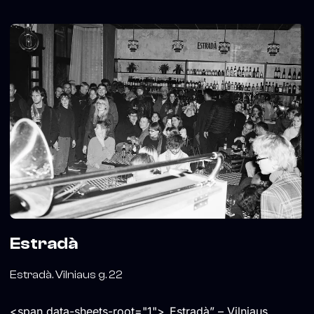
Estradà
Estradà. Vilniaus g. 22
<span data-sheets-root="1">„Estradà” – Vilniaus