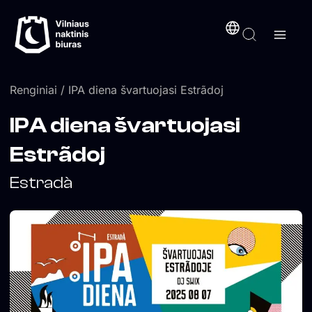
Pereiti
turinį
prie
turinio
Renginiai
/ IPA diena švartuojasi Estrãdoj
IPA diena švartuojasi
Estrãdoj
Estradà