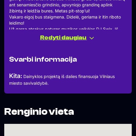
ant senamiesčio grindinio, apvyniojo grandinę aplink
žibintą ir leidžia bures. Metas pit-stop’ui!
Vakaro eigoj bus staigmena. Didelė, geriama ir itin riboto
leidimo!
Už garsą atsakys patyręs muzikos veikėjas DJ Swix. Iš
kruopščiai atrinktų plokštelių!
Rodyti daugiau
Durys – 17 val.
Pradžia – 19 val.
Geografinė nuoroda – Vilniaus g. 22-3
Svarbi informacija
Atvira visiems.
Laukiami ir kviečiami visi iki vieno!
Kita:
Dainyklos projektą iš dalies finansuoja Vilniaus
miesto savivaldybė.
Renginio vieta