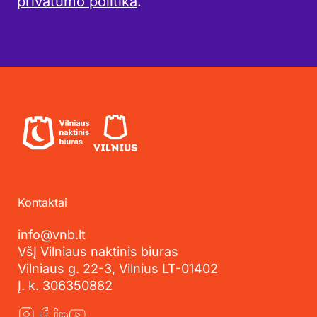
privatumo politika
.
Kontaktai
info@vnb.lt
VšĮ Vilniaus naktinis biuras
Vilniaus g. 22-3, Vilnius LT-01402
Į. k. 306350882