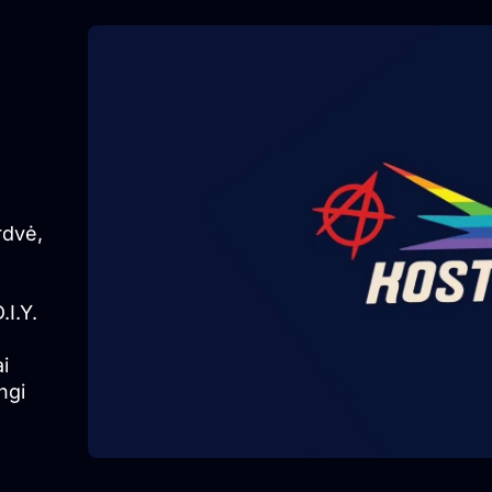
rdvė,
.I.Y.
i
ngi
.