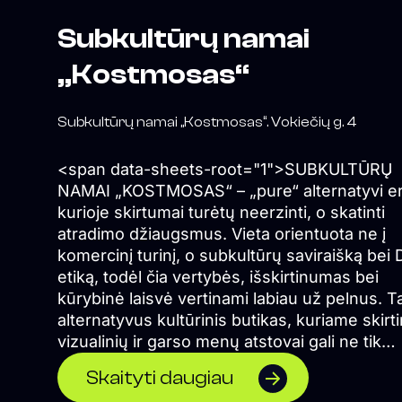
Subkultūrų namai
„Kostmosas“
Subkultūrų namai „Kostmosas“. Vokiečių g. 4
<span data-sheets-root="1">SUBKULTŪRŲ
NAMAI „KOSTMOSAS“ – „pure“ alternatyvi e
kurioje skirtumai turėtų neerzinti, o skatinti
atradimo džiaugsmus. Vieta orientuota ne į
komercinį turinį, o subkultūrų saviraišką bei D
etiką, todėl čia vertybės, išskirtinumas bei
kūrybinė laisvė vertinami labiau už pelnus. Ta
alternatyvus kultūrinis butikas, kuriame skirti
vizualinių ir garso menų atstovai gali ne tik
pristatyti savo darbus, bet ir čia pat juos kurti
Skaityti daugiau
</span> Formuojame erdvę, kurioje naktinė