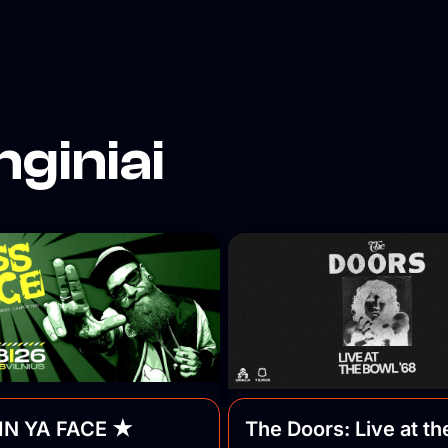
abiau
odėl
nginiai
omėtų
š
 –
ūs
pyti į
IN YA FACE ★
The Doors: Live at th