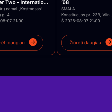
r Two – International
’68
 ★ Vilnius/Lithuania
ūrų namai „Kostmosas“
SMALA
 g. 4
Konstitucijos pr. 23B, Vilni
08-07 21:00
Š 2026-08-07 21:00
rėti daugiau
Žiūrėti daugiau