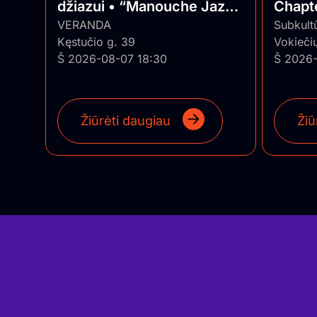
džiazui • “Manouche Jazz
Chapte
trio”
VERANDA
Series
Subkult
Kęstučio g. 39
Vokiečių
Š 2026-08-07 18:30
Š 2026-
Žiūrėti daugiau
Žiū