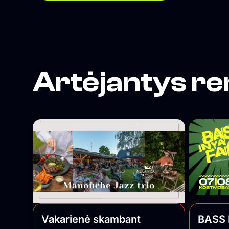
kultūra suvokiama ne vien kaip pramoga, o l
kaip alternatyvios kultūros sklaidos židinys,
socialinė jungtis ir saviraiškos būdas.
Orientuojamės į „non-mainstream“ žanrus, t
lygiomis teisėmis čia vietą randa tiek scenos
profesionalai, tiek mažai žinomi pradedantys
Artėjantys re
kūrėjai. Siekiame, kad tuo, ką darome susid
tiksliniai žmonės, todėl vieta neturi aiškiai
matomos vizualinės iškabos, o komunikacija
remiasi autentiškumu, tiesioginiu ryšiu su
auditorija bei D.I.Y. etika paremtu viešinimu „i
lūpų į lūpas“. Vienas iš projekto tikslų – grąžinti
turinio viršenybę prieš vartojimą. Kitas tikslas
suburti bendruomenę, kurios pagalba panaš
nekomerciniai projektai būtų sugrąžinti ir įskie
Lietuvos regionus.
Vakarienė skambant
BASS 