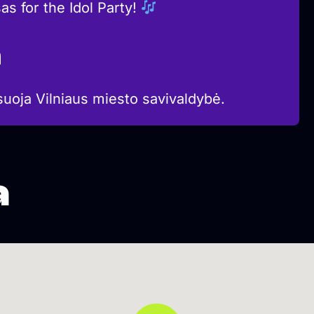
s for the Idol Party!
a
suoja Vilniaus miesto savivaldybė.
a