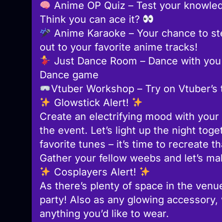
Anime OP Quiz – Test your knowled
Think you can ace it?
Anime Karaoke – Your chance to step
out to your favorite anime tracks!
Just Dance Room – Dance with you f
Dance game
Vtuber Workshop – Try on Vtuber’s t
Glowstick Alert!
Create an electrifying mood with your
the event. Let’s light up the night to
favorite tunes – it’s time to recreate t
Gather your fellow weebs and let’s ma
Cosplayers Alert!
As there’s plenty of space in the ven
party! Also as any glowing accessory, 
anything you’d like to wear.