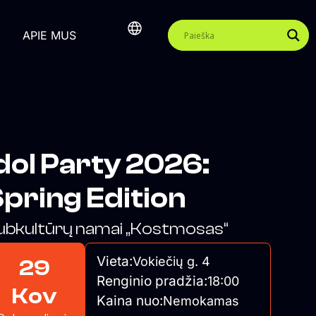
APIE MUS
dol Party 2026:
pring Edition
ubkultūrų namai „Kostmosas“
Vieta:
Vokiečių g. 4
29
Renginio pradžia:
18:00
Kov
Kaina nuo:
Nemokamas