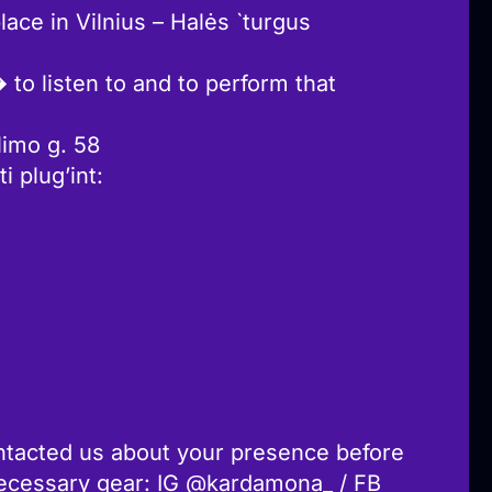
lace in Vilnius – Halės `turgus
o listen to and to perform that
limo g. 58
i plug’int:
contacted us about your presence before
necessary gear: IG @kardamona_ / FB