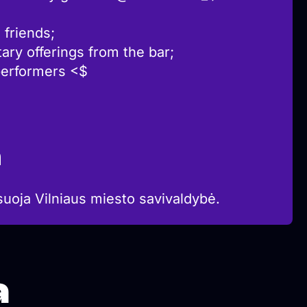
 friends;
ry offerings from the bar;
 performers <$
a
suoja Vilniaus miesto savivaldybė.
a