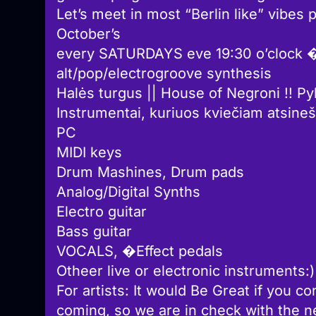
Let’s meet in most “Berlin like” vibes p
October’s
every SATURDAYS eve 19:30 o’clock � t
alt/pop/electrogroove synthesis
Halės turgus || House of Negroni !! Py
Instrumentai, kuriuos kviečiam atsinešt
PC
MIDI keys
Drum Mashines, Drum pads
Analog/Digital Synths
Electro guitar
Bass guitar
VOCALS, �Effect pedals
Otheer live or electronic instruments:)
For artists: It would Be Great if you 
coming, so we are in check with the 