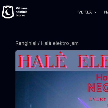
Pereiti
turinį
prie
VEIKLA
N
turinio
Renginiai
/ Halė elektro jam