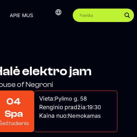
APIE MUS
alė elektro jam
ouse of Negroni
Vieta:
Pylimo g. 58
04
Renginio pradžia:
19:30
Spa
Kaina nuo:
Nemokamas
Šeštadienis