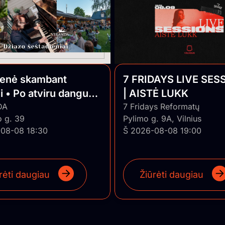
ienė skambant
7 FRIDAYS LIVE SES
i • Po atviru dangumi
| AISTĖ LUKK
o Jazz
DA
7 Fridays Reformatų
o g. 39
Pylimo g. 9A, Vilnius
08-08 18:30
Š 2026-08-08 19:00
rėti daugiau
Žiūrėti daugiau