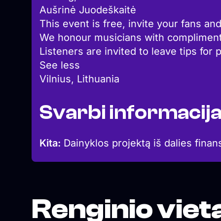
Aušrinė Juodeškaitė
This event is free, invite your fans and
We honour musicians with complimenta
Listeners are invited to leave tips for
See less
Vilnius, Lithuania
Svarbi informacij
Kita:
Dainyklos projektą iš dalies finan
Renginio viet