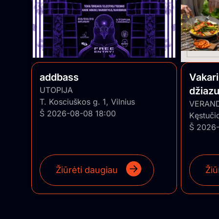
addbass
Vakar
UTOPIJA
džiazu
T. Kosciuškos g. 1, Vilnius
• Pian
VERAN
Š 2026-08-08 18:00
Kęstuči
Š 2026-
Žiūrėti daugiau
Žiū