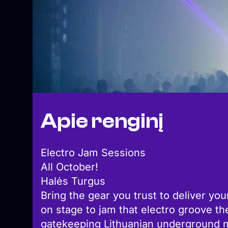
Apie renginį
Electro Jam Sessions
All October!
Halės Turgus
Bring the gear you trust to deliver yo
on stage to jam that electro groove t
gatekeeping Lithuanian underground mu