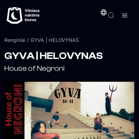
Pereiti
turinį
prie
turinio
Renginiai
/ GYVA | HELOVYNAS
GYVA | HELOVYNAS
House of Negroni