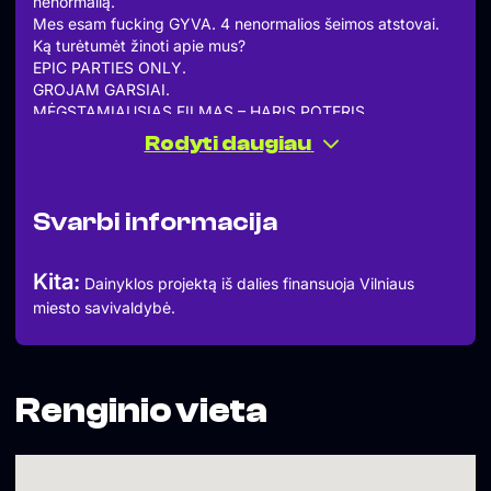
nenormalią.
Mes esam fucking GYVA. 4 nenormalios šeimos atstovai.
Ką turėtumėt žinoti apie mus?
EPIC PARTIES ONLY.
GROJAM GARSIAI.
MĖGSTAMIAUSIAS FILMAS – HARIS POTERIS
FILOSOFIJA – PADUODAM SMARVĖS IR KRUŠOS.
Rodyti daugiau
~~~
We like it picaso that’s how we are
Pisces sun, scorpio moon.
Svarbi informacija
20:30 durys
21:15 susiklausom
N20
Kita:
Dainyklos projektą iš dalies finansuoja Vilniaus
miesto savivaldybė.
Renginio vieta