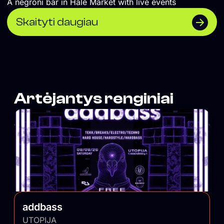
A negroni bar in Halė Market with live events
Skaityti daugiau
Artėjantys renginiai
addbass
UTOPIJA