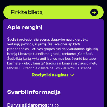
Pirkite bilietą
Apie renginį
Šuolis į profesionalią sceną, daugybė naujų gerbėjų,
vertingų pažinčių ir prizų. Šiai svajonei išpildyti
pradedančios Lietuvos grupės turi dalyvaudamos ilgiausią
istoriją Lietuvoje turinčiame grupių konkurse „Garažas“.
Šešioliktą kartą vyksianti jaunos muzikos šventė jau tapo
kasmete klubo „Tamsta“ tradicija ir kone svarbiausiu metų
renginiu. Būtent čia gimsta naujos klausytojų ir scenos
naujokų pažintys, o konkurse atrastų talentų vardai žymiai
Rodyti daugiau
garsiau suskamba Lietuvos muzikiniame lauke. Taip savo
kelią pradėjo ir šiandien gerai žinomos grupės „ba.“,„jauti“,
„Solo Ansamblis“, „Garbanotas“, „Abudu“ bei daugybė kitų.
Svarbi informacija
❤︎
PARAIŠKŲ PRIĖMIMO FORMA
https://bit.ly/4ocLJz6
Durys atidaromos:
18:00
Išbandyti išsvajotą sceną, pasidalinti talentais ir