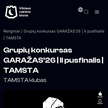
Pereiti
turinį
prie
turinio
Renginiai
/ Grupių konkursas GARAŽAS’26 | II pusfinalis
| TAMSTA
Grupių konkursas
GARAŽAS’26 | II pusfinalis |
TAMSTA
TAMSTA klubas