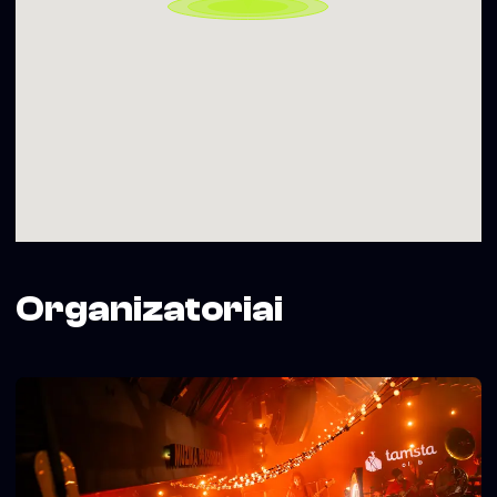
Rezervacija nemokama, laikoma iki 18:30.
Daugiau informacijos: www.tamstaclub.lt
❤︎
„Dainyklos projektą iš dalies finansuoja Vilniaus miesto
savivaldybė“
Organizatoriai