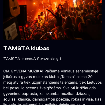
TAMSTA klubas
TAMSTA klubas. A. Strazdelio g. 1
ČIA GYVENA MUZIKA! Pačiame Vilniaus senamiestyje
įsikūrusio gyvos muzikos klubo „Tamsta“ scena 20
metų atvira tiek užgimstantiems talentams, tiek Lietuvos
bei pasaulio scenos žvaigždėms. Svajoti ir džiaugtis
gyvenimu paprasta, kai skamba muzika: džiazas,
soul‘as, klasika, dainuojamoji poezija, rokas ir visa, kas
įkvepia. Muzikantai čia palieka dalelę savęs, o