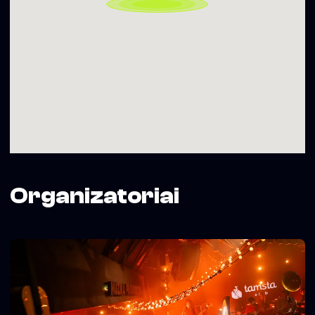
„Dainyklos projektą iš dalies finansuoja Vilniaus miesto
savivaldybė“
Organizatoriai