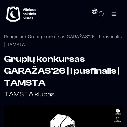
Pereiti
turinį
prie
turinio
Renginiai
/ Grupių konkursas GARAŽAS’26 | I pusfinalis
| TAMSTA
Grupių konkursas
GARAŽAS’26 | I pusfinalis |
TAMSTA
TAMSTA klubas