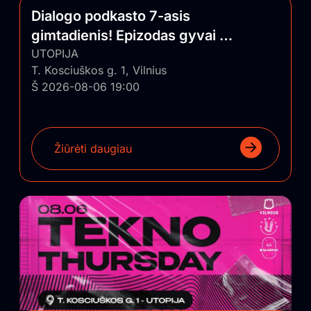
Dialogo podkasto 7-asis
gimtadienis! Epizodas gyvai su
auditorija
UTOPIJA
T. Kosciuškos g. 1, Vilnius
Š 2026-08-06 19:00
Žiūrėti daugiau