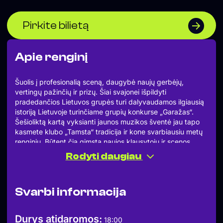
Pirkite bilietą
Apie renginį
Šuolis į profesionalią sceną, daugybė naujų gerbėjų,
vertingų pažinčių ir prizų. Šiai svajonei išpildyti
pradedančios Lietuvos grupės turi dalyvaudamos ilgiausią
istoriją Lietuvoje turinčiame grupių konkurse „Garažas“.
Šešioliktą kartą vyksianti jaunos muzikos šventė jau tapo
kasmete klubo „Tamsta“ tradicija ir kone svarbiausiu metų
renginiu. Būtent čia gimsta naujos klausytojų ir scenos
naujokų pažintys, o konkurse atrastų talentų vardai žymiai
Rodyti daugiau
garsiau suskamba Lietuvos muzikiniame lauke. Taip savo
kelią pradėjo ir šiandien gerai žinomos grupės „ba.“,„jauti“,
„Solo Ansamblis“, „Garbanotas“, „Abudu“ bei daugybė kitų.
Svarbi informacija
❤︎
PARAIŠKŲ PRIĖMIMO FORMA
https://bit.ly/4ocLJz6
Durys atidaromos:
18:00
Išbandyti išsvajotą sceną, pasidalinti talentais ir