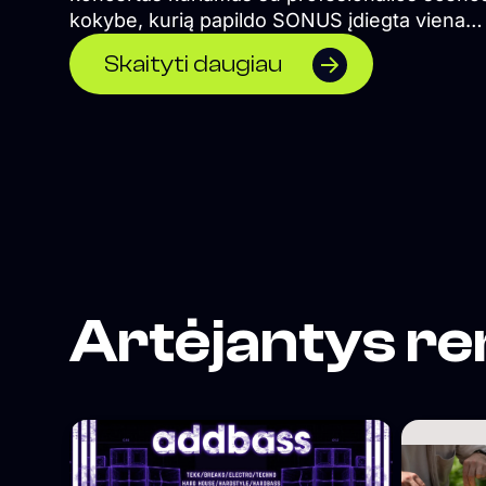
kokybe, kurią papildo SONUS įdiegta viena
įspūdingiausių koncertinių garso sistemų Viln
Skaityti daugiau
</span>
Artėjantys re