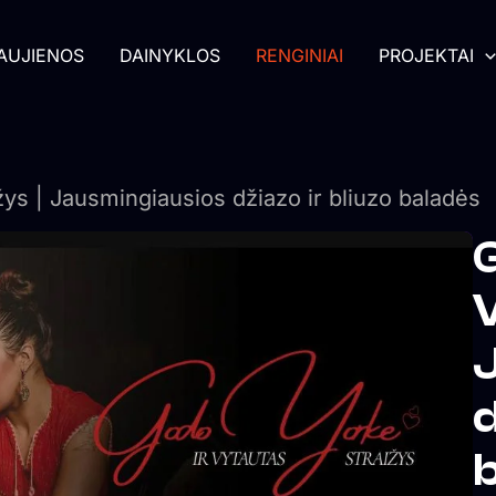
AUJIENOS
DAINYKLOS
RENGINIAI
PROJEKTAI
žys | Jausmingiausios džiazo ir bliuzo baladės
G
V
d