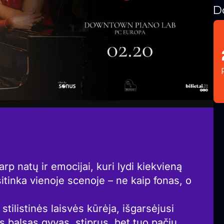
D
arp natų ir emocijai, kuri lydi kiekvieną
sitinka vienoje scenoje – ne kaip fonas, o
tilistinės laisvės kūrėja, išgarsėjusi
 balsas gyvas, stiprus, bet tuo pačiu