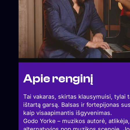
Apie renginį
Tai vakaras, skirtas klausymuisi, tylai t
ištartą garsą. Balsas ir fortepijonas su
kaip visaapimantis išgyvenimas.
Godo Yorke – muzikos autorė, atlikėja, s
alternatyvios pop muzikos scenoje. Jos