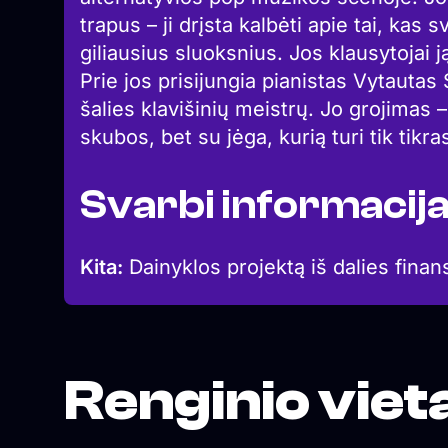
trapus – ji drįsta kalbėti apie tai, kas 
giliausius sluoksnius. Jos klausytojai j
Prie jos prisijungia pianistas Vytautas 
šalies klavišinių meistrų. Jo grojimas 
skubos, bet su jėga, kurią turi tik tikr
Svarbi informacij
Kita:
Dainyklos projektą iš dalies finan
Renginio viet