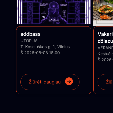
addbass
Vakar
UTOPIJA
džiazu
T. Kosciuškos g. 1, Vilnius
• Pian
VERAN
Š 2026-08-08 18:00
Kęstuči
Š 2026-
Žiūrėti daugiau
Žiū