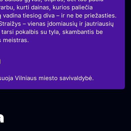
svarbu, kurti dainas, kurios paliečia
ą vadina tiesiog diva – ir ne be priežasties.
Straižys – vienas įdomiausių ir jautriausių
– tarsi pokalbis su tyla, skambantis be
as meistras.
a
suoja Vilniaus miesto savivaldybė.
a