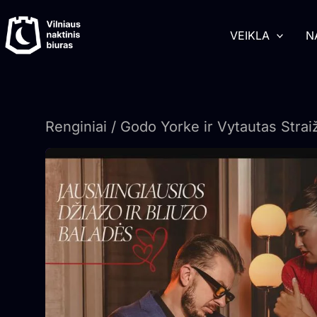
Pereiti
turinį
prie
VEIKLA
N
turinio
Renginiai
/ Godo Yorke ir Vytautas Strai