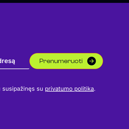
Prenumeruoti
u susipažinęs su
privatumo politika
.