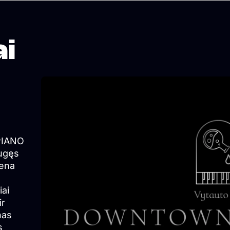
ai
PIANO
augęs
iena
iai
ir
nas
s