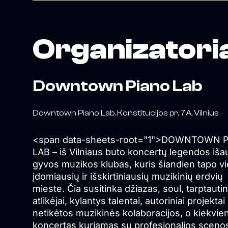
Organizatori
Downtown Piano Lab
Downtown Piano Lab. Konstitucijos pr. 7A, Vilnius
<span data-sheets-root="1">DOWNTOWN 
LAB – iš Vilniaus buto koncertų legendos iš
gyvos muzikos klubas, kuris šiandien tapo v
įdomiausių ir išskirtiniausių muzikinių erdvių
mieste. Čia susitinka džiazas, soul, tarptautin
atlikėjai, kylantys talentai, autoriniai projektai 
netikėtos muzikinės kolaboracijos, o kiekvie
koncertas kuriamas su profesionalios sceno