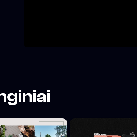
iuje.
nginiai