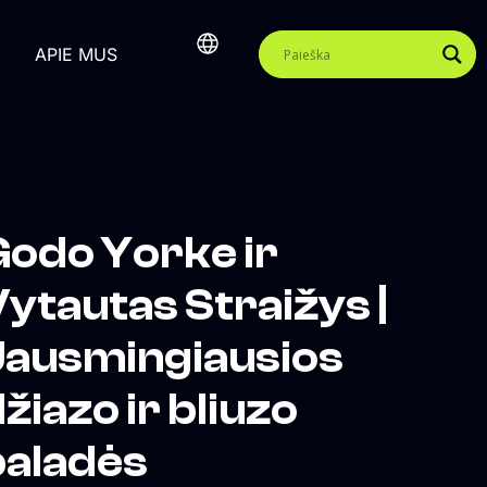
APIE MUS
odo Yorke ir
ytautas Straižys |
Jausmingiausios
žiazo ir bliuzo
baladės