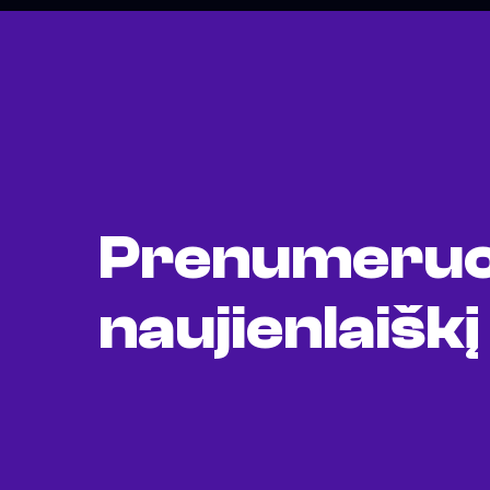
Prenumeruo
naujienlaiškį