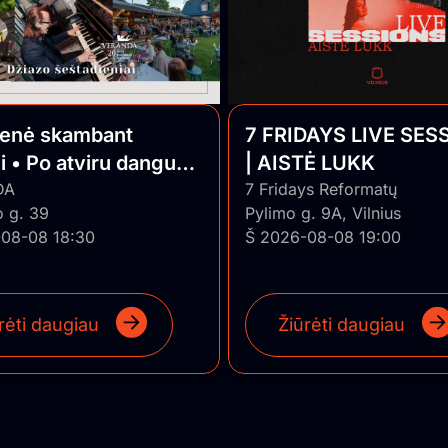
ienė skambant
7 FRIDAYS LIVE SES
i • Po atviru dangumi
| AISTĖ LUKK
o Jazz
DA
7 Fridays Reformatų
o g. 39
Pylimo g. 9A, Vilnius
08-08 18:30
Š 2026-08-08 19:00
rėti daugiau
Žiūrėti daugiau