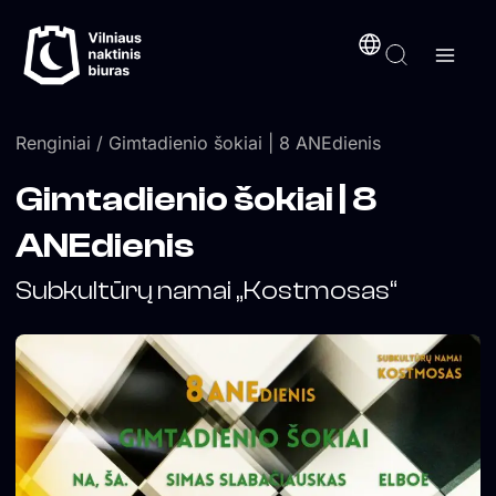
Pereiti
turinį
prie
turinio
Renginiai
/ Gimtadienio šokiai | 8 ANEdienis
Gimtadienio šokiai | 8
ANEdienis
Subkultūrų namai „Kostmosas“