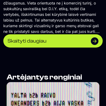
džiaugsmus. Vieta orientuota ne į komercinį turinį, o
subkultūrų saviraišką bei D.I.Y. etiką, todėl čia
vertybės, išskirtinumas bei kūrybinė laisvė vertinami
labiau už pelnus. Tai alternatyvus kultūrinis butikas,
kuriame skirtingi vizualinių ir garso menų atstovai gali
ne tik pristatyti savo darbus, bet ir čia pat juos kurti.
</span> Formuojame erdvę, kurioje naktinė kultūra
Skaityti daugiau
suvokiama ne vien kaip pramoga, o labiau kaip
alternatyvios kultūros sklaidos židinys, socialinė jungtis
ir saviraiškos būdas. Orientuojamės į „non-mainstream“
žanrus, todėl lygiomis teisėmis čia vietą randa tiek
scenos profesionalai, tiek mažai žinomi pradedantys
kūrėjai. Siekiame, kad tuo, ką darome susidomėtų
Artėjantys renginiai
tiksliniai žmonės, todėl vieta neturi aiškiai matomos
vizualinės iškabos, o komunikacija remiasi
autentiškumu, tiesioginiu ryšiu su auditorija bei D.I.Y.
etika paremtu viešinimu „iš lūpų į lūpas“. Vienas iš
projekto tikslų – grąžinti turinio viršenybę prieš
vartojimą. Kitas tikslas – suburti bendruomenę, kurios