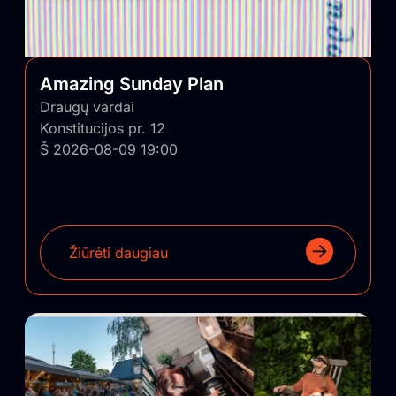
pagalba panašūs nekomerciniai projektai būtų
sugrąžinti ir įskiepyti į Lietuvos regionus.
Amazing Sunday Plan
Draugų vardai
Konstitucijos pr. 12
Š 2026-08-09 19:00
Žiūrėti daugiau