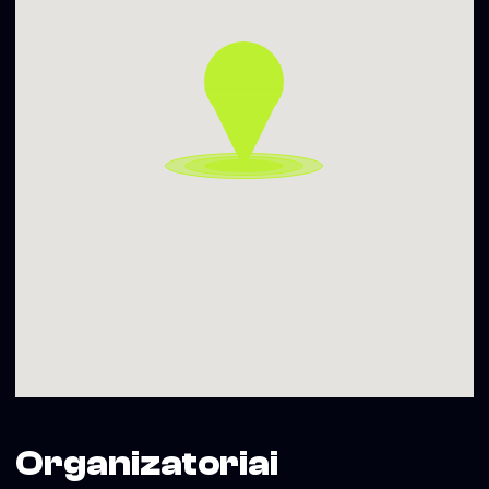
džiaugsmu ir gera energija! Lengvumo!
Išgirsk > https://soundcloud.com/simasslabaciauskas
NA, ŠA.
Matas Šatūnas – Na, Ša. — kuria muzikinius terapijos
ritualus ir padeda lengviau narplioti save. Čia pinasi eterinė,
hip- hop, atmosferinė, elektroninė muzika. Na, Ša. nori, kad
savo šešėliuose atrastume grožį.
Išgirsk > https://soundcloud.com/ramybes_akimirka_07
_________________
Įėjimas atviras!
Vieta: Subkultūrų namai KOSTMOSAS, Vokiečių g. 4,
Vilnius.
Organizatoriai