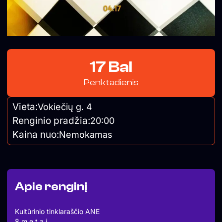
17 Bal
Penktadienis
Vieta:
Vokiečių g. 4
Renginio pradžia:
20:00
Kaina nuo:
Nemokamas
Apie renginį
Kultūrinio tinklaraščio ANE
8 m e t a i