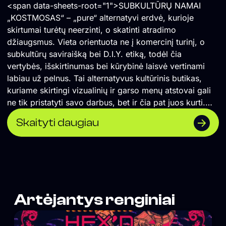
<span data-sheets-root="1">SUBKULTŪRŲ NAMAI
„KOSTMOSAS“ – „pure“ alternatyvi erdvė, kurioje
skirtumai turėtų neerzinti, o skatinti atradimo
džiaugsmus. Vieta orientuota ne į komercinį turinį, o
subkultūrų saviraišką bei D.I.Y. etiką, todėl čia
vertybės, išskirtinumas bei kūrybinė laisvė vertinami
labiau už pelnus. Tai alternatyvus kultūrinis butikas,
kuriame skirtingi vizualinių ir garso menų atstovai gali
ne tik pristatyti savo darbus, bet ir čia pat juos kurti.
</span> Formuojame erdvę, kurioje naktinė kultūra
Skaityti daugiau
suvokiama ne vien kaip pramoga, o labiau kaip
alternatyvios kultūros sklaidos židinys, socialinė jungtis
ir saviraiškos būdas. Orientuojamės į „non-mainstream“
žanrus, todėl lygiomis teisėmis čia vietą randa tiek
scenos profesionalai, tiek mažai žinomi pradedantys
kūrėjai. Siekiame, kad tuo, ką darome susidomėtų
Artėjantys renginiai
tiksliniai žmonės, todėl vieta neturi aiškiai matomos
vizualinės iškabos, o komunikacija remiasi
autentiškumu, tiesioginiu ryšiu su auditorija bei D.I.Y.