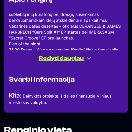
subleiblų ir jų kuratorių bei draugų susirinkimas
bendruomeniškam idėjų atskleidimui ir apsikeitimui.
Vakarinės dalies desertas – oficialus DERANGED & JAMES
HARBRECH “Gars Split #1” EP startas bei IMBRASASM
“Secret Groove” EP pre-launchas.
Plan of the night:
21:00 Durys – Warm welcoming (Radio Vilnius transliacija,
diskusijos)
Rodyti daugiau
23:00 Prezentacija ir diskusija “Party ends, music stays”
(Moderatorius: Deividas Jaroska)
23:30 DJs on Decks ir oficialus DERANGED & JAMES
Svarbi informacija
HARBRECH “Gars Split #1” EP startas bei IMBRASASM
“Secret Groove” EP pre-launchas.
djs:
Kita:
Dainyklos projektą iš dalies finansuoja Vilniaus
IMBRASASM
miesto savivaldybė.
Renginio vieta