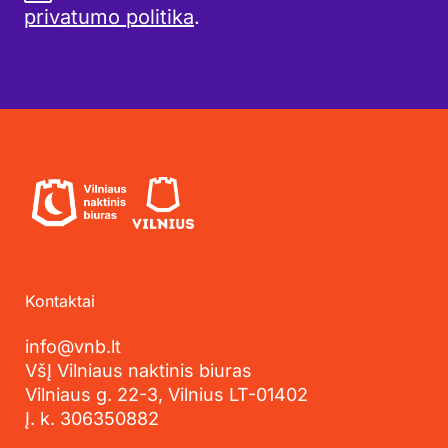
privatumo politika
.
Kontaktai
info@vnb.lt
VšĮ Vilniaus naktinis biuras
Vilniaus g. 22-3, Vilnius LT-01402
Į. k. 306350882