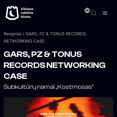
Pereiti
turinį
prie
turinio
Renginiai
/ GARS, PZ & TONUS RECORDS
NETWORKING CASE
GARS, PZ & TONUS
RECORDS NETWORKING
CASE
Subkultūrų namai „Kostmosas“