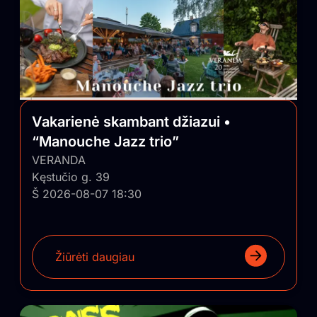
Renginys yra nemokamas
Kosmosas rupinsis apsauga ir durimis. (jiems nereikia
papildomai aiškinti, kodėl jus negalite patekti į vidų)
būkit ir atrodykit adekvatūs, gerbiantys save ir kitus.
#vinyl #cdj #musicmakers #audiophiles #modernpunks
Vakarienė skambant džiazui •
“Manouche Jazz trio”
VERANDA
Kęstučio g. 39
Š 2026-08-07 18:30
Žiūrėti daugiau