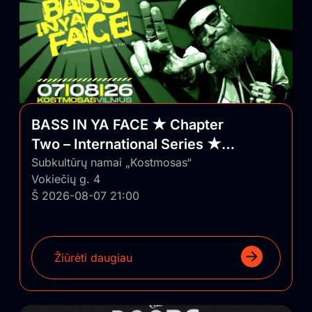
BASS IN YA FACE ★ Chapter
Two – International Series ★
Vilnius/Lithuania
Subkultūrų namai „Kostmosas“
Vokiečių g. 4
Š 2026-08-07 21:00
Žiūrėti daugiau