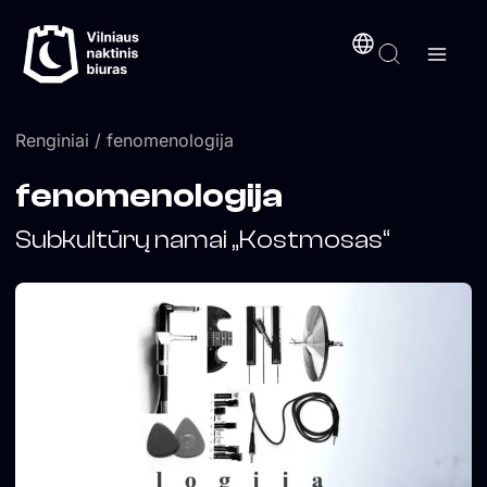
Pereiti
turinį
prie
turinio
Renginiai
/ fenomenologija
fenomenologija
Subkultūrų namai „Kostmosas“