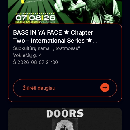
BASS IN YA FACE ★ Chapter
Two – International Series ★
Vilnius/Lithuania
Subkultūrų namai „Kostmosas“
Vokiečių g. 4
Š 2026-08-07 21:00
Žiūrėti daugiau