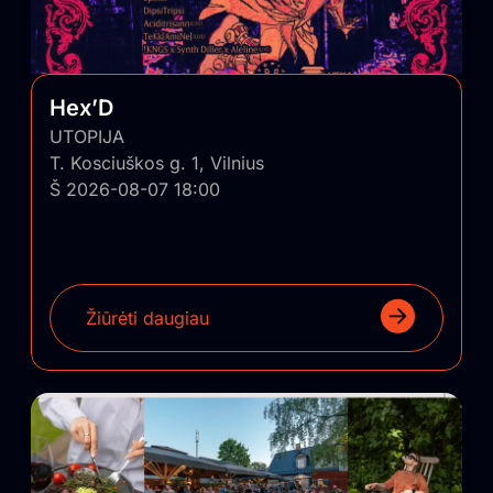
pagalba panašūs nekomerciniai projektai būtų
sugrąžinti ir įskiepyti į Lietuvos regionus.
Hex’D
UTOPIJA
T. Kosciuškos g. 1, Vilnius
Š 2026-08-07 18:00
Žiūrėti daugiau