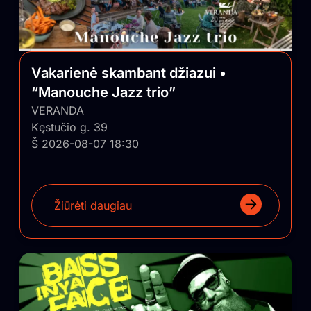
Vakarienė skambant džiazui •
“Manouche Jazz trio”
VERANDA
Kęstučio g. 39
Š 2026-08-07 18:30
Žiūrėti daugiau