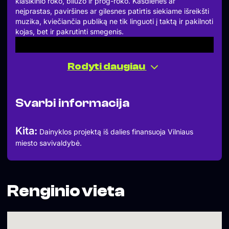
klasikinio roko, bliuzo ir prog-roko. Kasdienes ar
neįprastas, paviršines ar gilesnes patirtis siekiame išreikšti
muzika, kviečiančia publiką ne tik linguoti į taktą ir pakilnoti
kojas, bet ir pakrutinti smegenis.
Rodyti daugiau
Svarbi informacija
Kita:
Dainyklos projektą iš dalies finansuoja Vilniaus
miesto savivaldybė.
Auka – 7 eurai
Renginio vieta