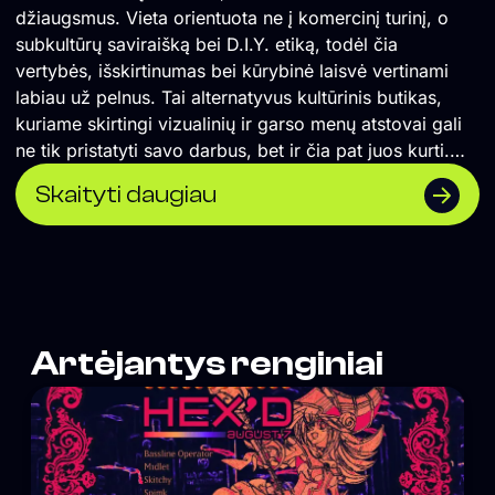
džiaugsmus. Vieta orientuota ne į komercinį turinį, o
subkultūrų saviraišką bei D.I.Y. etiką, todėl čia
vertybės, išskirtinumas bei kūrybinė laisvė vertinami
labiau už pelnus. Tai alternatyvus kultūrinis butikas,
kuriame skirtingi vizualinių ir garso menų atstovai gali
ne tik pristatyti savo darbus, bet ir čia pat juos kurti.
</span> Formuojame erdvę, kurioje naktinė kultūra
Skaityti daugiau
suvokiama ne vien kaip pramoga, o labiau kaip
alternatyvios kultūros sklaidos židinys, socialinė jungtis
ir saviraiškos būdas. Orientuojamės į „non-mainstream“
žanrus, todėl lygiomis teisėmis čia vietą randa tiek
scenos profesionalai, tiek mažai žinomi pradedantys
kūrėjai. Siekiame, kad tuo, ką darome susidomėtų
Artėjantys renginiai
tiksliniai žmonės, todėl vieta neturi aiškiai matomos
vizualinės iškabos, o komunikacija remiasi
autentiškumu, tiesioginiu ryšiu su auditorija bei D.I.Y.
etika paremtu viešinimu „iš lūpų į lūpas“. Vienas iš
projekto tikslų – grąžinti turinio viršenybę prieš
vartojimą. Kitas tikslas – suburti bendruomenę, kurios