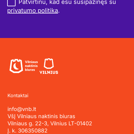
Patvirtinu, kad esu susipažinęs su
privatumo politika
.
Kontaktai
info@vnb.lt
VšĮ Vilniaus naktinis biuras
Vilniaus g. 22-3, Vilnius LT-01402
Į. k. 306350882