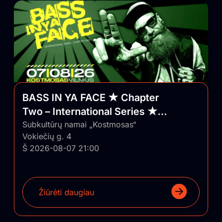
BASS IN YA FACE ★ Chapter
Two – International Series ★
Vilnius/Lithuania
Subkultūrų namai „Kostmosas“
Vokiečių g. 4
Š 2026-08-07 21:00
Žiūrėti daugiau