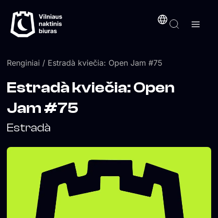
Pereiti
turinį
prie
turinio
Renginiai
/ Estradà kviečia: Open Jam #75
Estradà kviečia: Open
Jam #75
Estradà