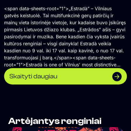
<span data-sheets-root="1">„Estradà” – Vilniaus
gatvės keistuolė. Tai multifunkcinė gerų patirčių ir
mainų vieta istorinėje vietoje, kur kadaise buvo įsikūręs
pirmasis Lietuvos džiazo klubas. „Estrãdos” ašis – gyvi
pasirodymai ir muzika. Bene kasdien čia vyksta įvairūs
kultūros renginiai – visgi dainykla! Estradà veikia
kasdien nuo 9 val. iki 17 val. kaip kavinė, o nuo 17 val.
transformuojasi į barą.</span><span data-sheets-
root="1">Estradà is one of Vilnius' most distinctive
cultural spaces—a multifunctional venue for shared
Skaityti daugiau
experiences, creativity, and exchange, located in the
historic building that once housed Lithuania's first jazz
club. Live music and performances are at the heart of
its programme, with cultural events taking place almost
every day. By day, Estradà operates as a café from
9:00 to 17:00, before transforming into a bar in the
Artėjantys renginiai
evening.</span>