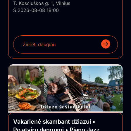
T. Kosciuškos g. 1, Vilnius
Š 2026-08-08 18:00
Žiūrėti daugiau
Vakarienė skambant džiazui •
Po atviru dangumi • Piano Jazz