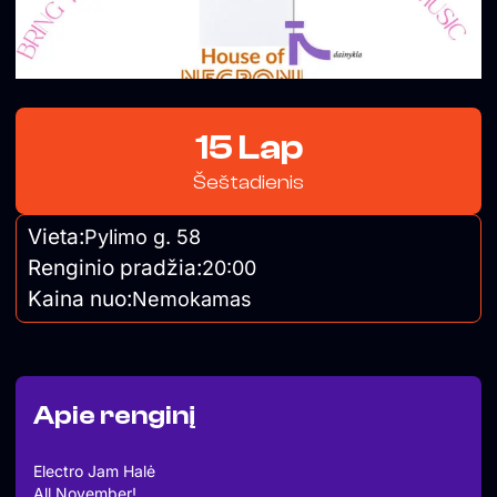
15 Lap
Šeštadienis
Vieta:
Pylimo g. 58
Renginio pradžia:
20:00
Kaina nuo:
Nemokamas
Apie renginį
Electro Jam Halė
All November!