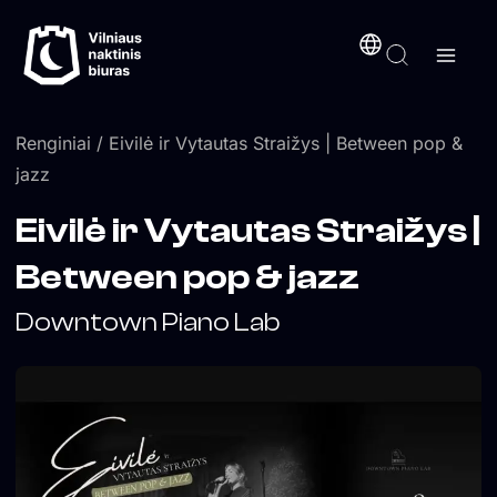
Pereiti
turinį
prie
turinio
Renginiai
/ Eivilė ir Vytautas Straižys | Between pop &
jazz
Eivilė ir Vytautas Straižys |
Between pop & jazz
Downtown Piano Lab