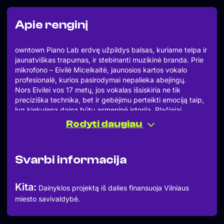
Apie renginį
owntown Piano Lab erdvę užpildys balsas, kuriame telpa ir
jaunatviškas trapumas, ir stebinanti muzikinė branda. Prie
mikrofono – Eivilė Miceikaitė, jaunosios kartos vokalo
profesionalė, kurios pasirodymai nepalieka abejingų.
Nors Eivilei vos 17 metų, jos vokalas išsiskiria ne tik
preciziška technika, bet ir gebėjimu perteikti emociją taip,
lyg kiekviena daina būtų asmeninė istorija. Plačiajai
auditorijai ji tapo pažįstama projekte „Lietuvos Balsas“, kur
Rodyti daugiau
jos talentą įvertino tiek mokytojai, tiek žiūrovai. Tačiau
televizija – tik viena stotelė jos muzikinėje kelionėje.
Šiame koncerte Eivilė kviečia į artimą, jaukų susitikimą su
Svarbi informacija
muzika, kuriame skambės gražiausi ir geriausiai pažįstami
pop bei džiazo kūriniai. Tai vakaras, kuriame svarbiausia
jausmas – tyla tarp natų, gyvas ryšys su klausytoju ir
Kita:
Dainyklos projektą iš dalies finansuoja Vilniaus
muzika, kuri lieka dar ilgai po paskutinio akordo.
miesto savivaldybė.