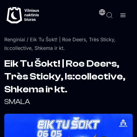
Pereiti
turinį
prie
turinio
Renginiai
/ Eik Tu Šokt! | Roe Deers, Très Sticky,
Is:collective, Shkema ir kt.
Eik Tu Šokt! | Roe Deers,
Très Sticky, Is:collective,
Shkema ir kt.
SMALA