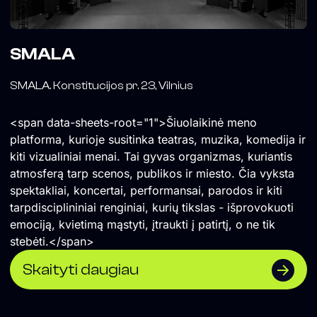
SMALA
SMALA. Konstitucijos pr. 23, Vilnius
<span data-sheets-root="1">Šiuolaikinė meno
platforma, kurioje susitinka teatras, muzika, komedija ir
kiti vizualiniai menai. Tai gyvas organizmas, kuriantis
atmosferą tarp scenos, publikos ir miesto. Čia vyksta
spektakliai, koncertai, performansai, parodos ir kiti
tarpdisciplininiai renginiai, kurių tikslas - išprovokuoti
emociją, kvietimą mąstyti, įtraukti į patirtį, o ne tik
stebėti.</span>
Skaityti daugiau