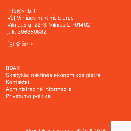
info@vnb.lt
VšĮ Vilniaus naktinis biuras
Vilniaus g. 22-3, Vilnius LT-01402
Į. k. 306350882
BDAR
Skaitykla: naktinės ekonomikos plėtra
Kontaktai
Administracinė informacija
Privatumo politika
Visos teisės saugomos © VNB 2026