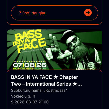
Žiūrėti daugiau
BASS IN YA FACE ★ Chapter
Two – International Series ★
Vilnius/Lithuania
Subkultūrų namai „Kostmosas“
Vokiečių g. 4
Š 2026-08-07 21:00