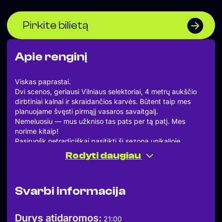
Pirkite bilietą
Apie renginį
Viskas paprastai.
Dvi scenos, geriausi Vilniaus selektoriai, 4 metrų aukščio
dirbtiniai kalnai ir skraidančios karvės. Būtent taip mes
planuojame švęsti pirmąjį vasaros savaitgalį.
Nemeluosiu — mus užkniso tas pats per tą patį. Mes
norime kitaip!
Pasiruošk netradiciškai pasitikti šį sezoną unikalioje
erdvėje, teatras „Smala“ atvėrė duris ne tik mėgstantiems
Rodyti daugiau
spektaklius. Tai multifunkcinė erdvė, kurioje verda kūryba,
meilė ir pasitikėjimas.
Kiekvienas mūsų renginys, tai kelionė, šį kartą mes
Svarbi informacija
keliamės į Alpes. Mūsų kuklia nuomone, tai vaizdas, kurio
negalima praleisti, tad kodėl gi nepakartojus dar vieno
après-ski?
Durys atidaromos:
21:00
Tepk slides ir einam šokt!