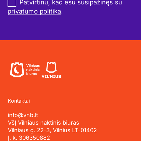
Patvirtinu, kad esu susipažinęs su
privatumo politika
.
Kontaktai
info@vnb.lt
VšĮ Vilniaus naktinis biuras
Vilniaus g. 22-3, Vilnius LT-01402
Į. k. 306350882