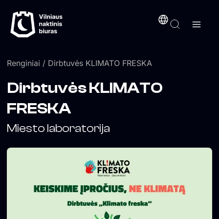
Pereiti
turinį
prie
turinio
Renginiai
/ Dirbtuvės KLIMATO FRESKA
Dirbtuvės KLIMATO
FRESKA
Miesto laboratorija