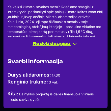
Ką veiksi klimato savaitės metu? Kviečiame smagiai ir
interaktyviai pasimokyti apie painų klimato kaitos voratinklį
jaukioje ir įkvepiančioje Miesto laboratorijos erdvėje!
Kaip žinia, 2024-ieji tapo šilčiausiais metais visoje
meteorologinių stebėjimų istorijoje – pasaulinė vidutinė oro
temperatūra pirmą kartą per metus viršijo 1,5 °C ribą,
lyginant su ikipramoniniu laikotarpiu. Lietuvoje taip pat
fiksuoti rekordiniai temperatūrų skirtumai ir gausūs
Rodyti daugiau
stichiniai reiškiniai – ženklas, kad klimato klausimai aktualūs
kaip niekada.
Kviečiame bendram edukaciniam žaidimui ir dialogui apie
Svarbi informacija
klimato kaitą ir galimus veiksmus, didinančius mūsų ir šalies
atsparumą bei užtikrinančius saugesnę ateitį.
Pristatome interaktyvų kortelių žaidimą, kuris vos per 3
Durys atidaromos:
17.30
valandas aiškiai ir įtraukiančiai atskleidžia sudėtingą
Renginio trukmė:
klimato kaitos mokslą. Nesvarbu, ar esi šios srities
3 val.
naujokas, ar jau turi patirties, šios dirbtuvės suteiks naujų
įžvalgų bei įkvėps veikti.
Kita:
Dainyklos projektą iš dalies finansuoja Vilniaus
Tiesa – dirbtuvės skirtos ne jaunesniems nei 16 metų
miesto savivaldybė.
dalyviams. O vyresniam amžiui ribų nėra – žinios skirtos
visiems!
Kaip tai veikia: