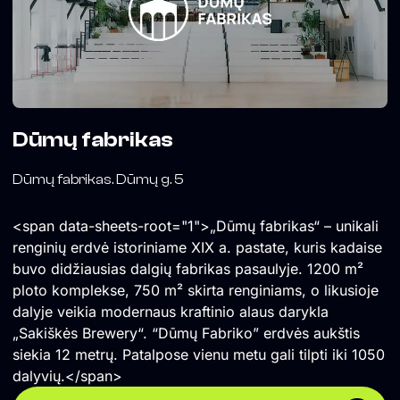
Dūmų fabrikas
Dūmų fabrikas. Dūmų g. 5
<span data-sheets-root="1">„Dūmų fabrikas“ – unikali
renginių erdvė istoriniame XIX a. pastate, kuris kadaise
buvo didžiausias dalgių fabrikas pasaulyje. 1200 m²
ploto komplekse, 750 m² skirta renginiams, o likusioje
dalyje veikia modernaus kraftinio alaus darykla
„Sakiškės Brewery“. “Dūmų Fabriko” erdvės aukštis
siekia 12 metrų. Patalpose vienu metu gali tilpti iki 1050
dalyvių.</span>