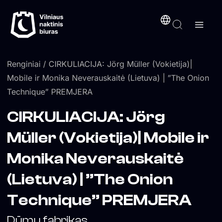
Pereiti
turinį
prie
turinio
Renginiai
/ CIRKULIACIJA: Jörg Müller (Vokietija)|
Mobile ir Monika Neverauskaitė (Lietuva) | ”The Onion
Technique” PREMJERA
CIRKULIACIJA: Jörg
Müller (Vokietija)| Mobile ir
Monika Neverauskaitė
(Lietuva) | ”The Onion
Technique” PREMJERA
Dūmų fabrikas