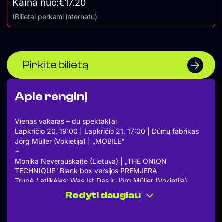
Kaina nuo:
€17.20
(Bilietai perkami internetu)
Pirkite bilietą
Apie renginį
Vienas vakaras – du spektakliai
Lapkričio 20, 19:00 | Lapkričio 21, 17:00 | Dūmų fabrikas
Jörg Müller (Vokietija) | „MOBILE“
+
Monika Neverauskaitė (Lietuva) | „THE ONION
TECHNIQUE“ Black box versijos PREMJERA
Trupė / atlikėjas: Was Ist Das ir Jörg Müller (Vokietija)
Pavadinimas: Mobile
Rodyti daugiau
Trukmė: 20 min.
Kam skirta: visiems
Aprašas: