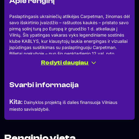
Apie renginį
Paslaptingasis ukrainiečių atlikėjas Carpetman, žinomas dėl
savo išskirtinio įvaizdžio – raštuotos kaukės – pristato savo
pirmą solinį turą po Europą ir gruodžio 1 d. atkeliauja į
Vilnių. Šis ypatingas vakaras vyks legendiniame sostinės
klube KABLYS, kur klausytojų laukia energingas ir vizualiai
įspūdingas susitikimas su paslaptinguoju Carpetman.
Bilietai prekyboje – nuo šio penktadienio 12 val. ryto.
Carpetman – tai atlikėjo iš Ukrainos sceninis vardas, plačiai
Rodyti daugiau
žinomo kaip KylymMen. Jis išgarsėjo kaip „Eurovizijos
2022“ nugalėtojos grupės „Kalush Orchestra“ narys. Po
pasaulinės sėkmės su grupe jis pradėjo solo karjerą, greitai
Svarbi informacija
pelnė pripažinimą ir subūrė lojalių klausytojų ratą visame
pasaulyje.
Jo muzika – tai unikalus elektronikos, house, alternatyvos ir
Kita:
Dainyklos projektą iš dalies finansuoja Vilniaus
bliuzo derinys, kupinas emocijų ir energijos. Carpetman
miesto savivaldybė.
garsėja gebėjimu jungti skirtingus stilius ir kurti originalų
garsą, kuris nepalieka abejingų. Jo kūriniai, tokie kaip
„Shades Of Gray“, „You Will Never Know It“ ir „Endless
Fight“, rodo jo gebėjimą kurti unikalų, emocingą skambesį.
40 milijonų perklausų „Spotify“ ir „Apple Music“ –
Renginio vieta