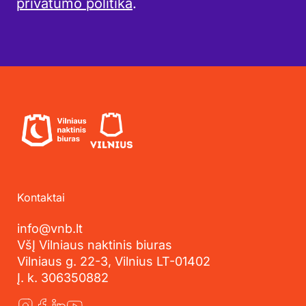
privatumo politika
.
Kontaktai
info@vnb.lt
VšĮ Vilniaus naktinis biuras
Vilniaus g. 22-3, Vilnius LT-01402
Į. k. 306350882