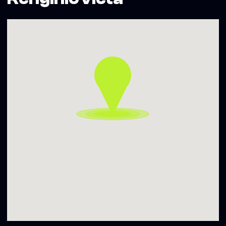
Carpetman jau pelnė vietą tarp įdomiausių naujos kartos
kūrėjų. Po išparduotų koncertų Paryžiuje, Londone,
Amsterdame, Berlyne jis tęsia savo kelią su pirmuoju
koncertiniu turu po Europą, o Vilnius taps viena iš jo
ypatingų stotelių.