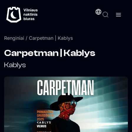
Pereiti
turinį
prie
turinio
Renginiai
/ Carpetman | Kablys
Carpetman | Kablys
Kablys