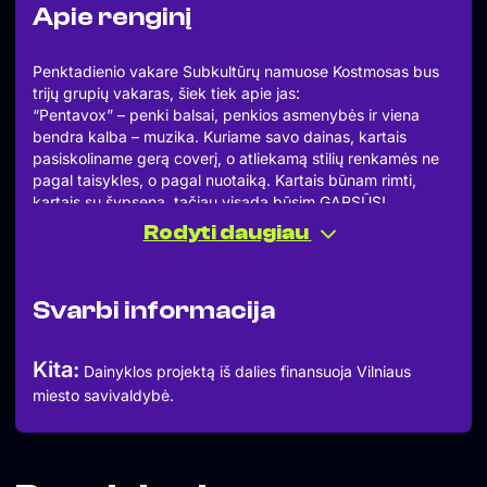
Apie renginį
Penktadienio vakare Subkultūrų namuose Kostmosas bus
trijų grupių vakaras, šiek tiek apie jas:
“Pentavox” – penki balsai, penkios asmenybės ir viena
bendra kalba – muzika. Kuriame savo dainas, kartais
pasiskoliname gerą coverį, o atliekamą stilių renkamės ne
pagal taisykles, o pagal nuotaiką. Kartais būnam rimti,
kartais su šypsena, tačiau visada būsim GARSŪS!
Kai nežinai ko nori – “KODAMA” pasiūlys visko. Esam
Rodyti daugiau
keturios labai rimtos miško sielos po tavo lova. Grojam
funką, kartais ir sunkesnės muzikos paserviruojam. ATEIK
ARBA MES PATYS PAS TAVE ATEISIM.
Svarbi informacija
“Už tolimų krantų” – Keturi kaklaraištininkai iš skirtingų
Vilniaus pakraščių, plūduriuojantys grandžo,
eksperimentinės muzikos pakrantėse. Prižadam, bus visko!
Kita:
Dainyklos projektą iš dalies finansuoja Vilniaus
miesto savivaldybė.