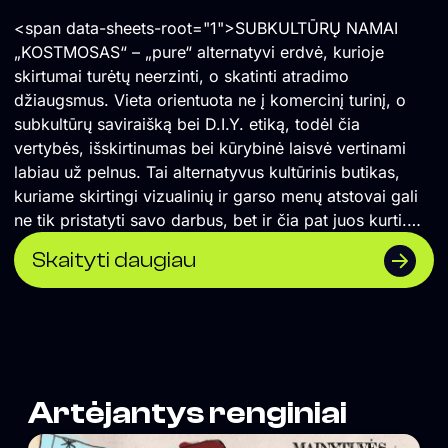
<span data-sheets-root="1">SUBKULTŪRŲ NAMAI
„KOSTMOSAS“ – „pure“ alternatyvi erdvė, kurioje
skirtumai turėtų neerzinti, o skatinti atradimo
džiaugsmus. Vieta orientuota ne į komercinį turinį, o
subkultūrų saviraišką bei D.I.Y. etiką, todėl čia
vertybės, išskirtinumas bei kūrybinė laisvė vertinami
labiau už pelnus. Tai alternatyvus kultūrinis butikas,
kuriame skirtingi vizualinių ir garso menų atstovai gali
ne tik pristatyti savo darbus, bet ir čia pat juos kurti.
</span> Formuojame erdvę, kurioje naktinė kultūra
Skaityti daugiau
suvokiama ne vien kaip pramoga, o labiau kaip
alternatyvios kultūros sklaidos židinys, socialinė jungtis
ir saviraiškos būdas. Orientuojamės į „non-mainstream“
žanrus, todėl lygiomis teisėmis čia vietą randa tiek
scenos profesionalai, tiek mažai žinomi pradedantys
kūrėjai. Siekiame, kad tuo, ką darome susidomėtų
Artėjantys renginiai
tiksliniai žmonės, todėl vieta neturi aiškiai matomos
vizualinės iškabos, o komunikacija remiasi