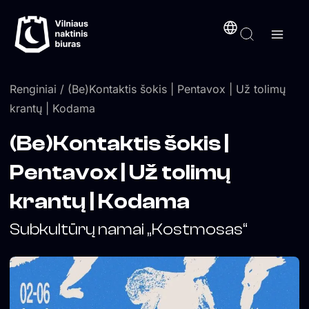
Pereiti
turinį
prie
turinio
Renginiai
/ (Be)Kontaktis šokis | Pentavox | Už tolimų
krantų | Kodama
(Be)Kontaktis šokis |
Pentavox | Už tolimų
krantų | Kodama
Subkultūrų namai „Kostmosas“