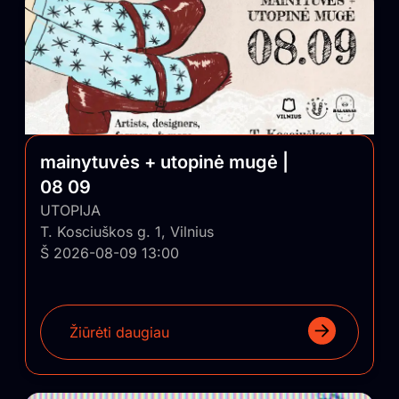
autentiškumu, tiesioginiu ryšiu su auditorija bei D.I.Y.
etika paremtu viešinimu „iš lūpų į lūpas“. Vienas iš
projekto tikslų – grąžinti turinio viršenybę prieš
vartojimą. Kitas tikslas – suburti bendruomenę, kurios
pagalba panašūs nekomerciniai projektai būtų
sugrąžinti ir įskiepyti į Lietuvos regionus.
mainytuvės + utopinė mugė |
08 09
UTOPIJA
T. Kosciuškos g. 1, Vilnius
Š 2026-08-09 13:00
Žiūrėti daugiau