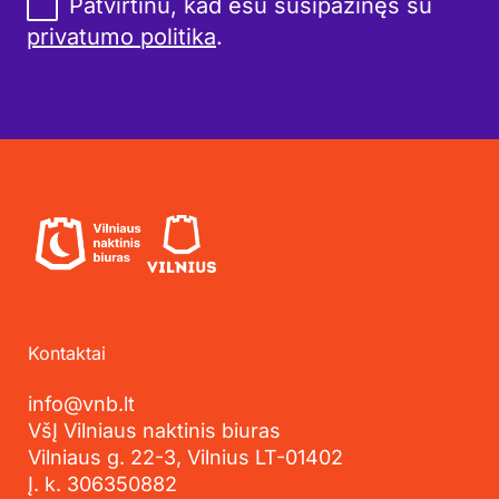
Patvirtinu, kad esu susipažinęs su
privatumo politika
.
Kontaktai
info@vnb.lt
VšĮ Vilniaus naktinis biuras
Vilniaus g. 22-3, Vilnius LT-01402
Į. k. 306350882