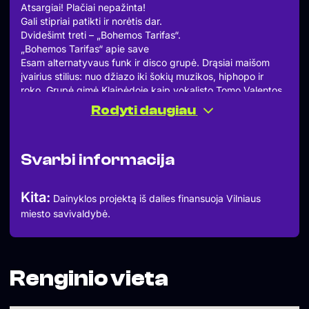
Atsargiai! Plačiai nepažinta!
Gali stipriai patikti ir norėtis dar.
Dvidešimt treti – „Bohemos Tarifas“.
„Bohemos Tarifas“ apie save
Esam alternatyvaus funk ir disco grupė. Drąsiai maišom
įvairius stilius: nuo džiazo iki šokių muzikos, hiphopo ir
roko. Grupė gimė Klaipėdoje kaip vokalisto Tomo Valentos
solinis projektas, tačiau persikėlus į Vilnių išaugo į pilnavertį
Rodyti daugiau
kolektyvą. Kiekvienas pasirodymas spinduliuoja gera
energija, kurią papildo įvairios improvizacijos ir šešių
draugų gebėjimas kurti bei džiaugtis muzika kartu.
Svarbi informacija
„Kedrostubùras“ apie „Bohemos Tarifas“
Apie „Bohemos Tarifas“ galim pasakyti tik tiek, kad
pagaliau kažkas Lietuvoje kokybiškai ir profesionaliai groja
Kita:
Dainyklos projektą iš dalies finansuoja Vilniaus
funk’ą, įpina ten slemo poeziją ir nuoširdžiai tūsinasi ant
miesto savivaldybė.
scenos, priversdami šokt kartu. Vienu žodžiu, labai
šviežūs, smagūs, pajėgūs važiuot ir nesustot.
„Raudona Šviesa“ apie „Bohemos Tarifas“
Iš uostamiesčio prie groovo biški.
Komentatorius internete
Renginio vieta
ievausa
Cool