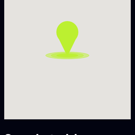
Mes
Net nepajausi, kaip klausant „Bohemos Tarifas“ pradėsi
šokti. Pamatysi!
Paklausyk jų „Garažas“ finale
youtu.be/zUYry6NMwUk
Nesikliauk aklai, ką mano kiti.
Geriau ateik ir išgirsk rytojaus -iausius pats.
A, o dar prieš tai gali užmesti akis:
instagram.com/bohemos_tarifas
Pradedam nuo 20:00
Geografinė nuoroda – Vilniaus g. 22-3.
Atvira visiems.
Susimatome!
Ačiū Vilniaus miesto savivaldybei už palaikymą ir
reikšmingą finansavimą.