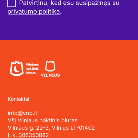
Patvirtinu, kad esu susipažinęs su
privatumo politika
.
Kontaktai
info@vnb.lt
VšĮ Vilniaus naktinis biuras
Vilniaus g. 22-3, Vilnius LT-01402
Į. k. 306350882