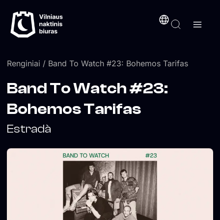
Pereiti
turinį
prie
turinio
Renginiai
/ Band To Watch #23: Bohemos Tarifas
Band To Watch #23:
Bohemos Tarifas
Estradà