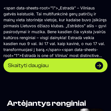
<span data-sheets-root="1">„Estradà” – Vilniaus
gatvės keistuolė. Tai multifunkcinė gerų patirčių ir
mainų vieta istorinėje vietoje, kur kadaise buvo įsikūręs
pirmasis Lietuvos džiazo klubas. „Estrãdos” ašis – gyvi
pasirodymai ir muzika. Bene kasdien čia vyksta įvairūs
kultūros renginiai – visgi dainykla! Estradà veikia
kasdien nuo 9 val. iki 17 val. kaip kavinė, o nuo 17 val.
transformuojasi į barą.</span><span data-sheets-
root="1">Estradà is one of Vilnius' most distinctive
cultural spaces—a multifunctional venue for shared
Skaityti daugiau
experiences, creativity, and exchange, located in the
historic building that once housed Lithuania's first jazz
club. Live music and performances are at the heart of
its programme, with cultural events taking place almost
every day. By day, Estradà operates as a café from
9:00 to 17:00, before transforming into a bar in the
Artėjantys renginiai
evening.</span>