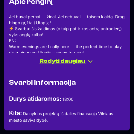
Apie renginį
Jei buvai pernai — žinai. Jei nebuvai — taisom klaidą. Drag
bingo grįžta į Utopiją!
Svarbu: šis žaidimas (o taip pat ir kas antrą antradienį)
vyks anglų kalba!
EN:
Warm evenings are finally here — the perfect time to play
drag bingo on Utopija’s sunny terrace!
Every Tuesday this summer, the fabulous drag diva Luka
Rodyti daugiau
Mokka takes the stage, spinning the bingo game and
bringing her wild cast of characters to life — eccentric,
provocative, and totally unpredictable.
Svarbi informacija
Important: this game (as well as every second Tuesday)
will be hosted in English, so the international community is
very welcome to join!
Durys atidaromos:
18:00
Register now: https://forms.gle/P4ic1zKEftYhhuEt9
Entry: €5 for the first bingo card. Additional cards: €2
Kita:
each. Up to 3 cards per player, cash only at the door.
Dainyklos projektą iš dalies finansuoja Vilniaus
More cards = more chances to win!
miesto savivaldybė.
Evening schedule:
18:00 — Doors open