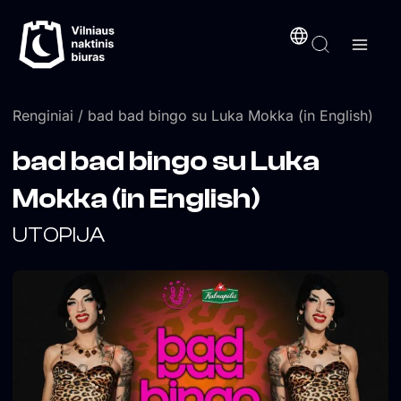
Pereiti
turinį
prie
turinio
Renginiai
/ bad bad bingo su Luka Mokka (in English)
bad bad bingo su Luka
Mokka (in English)
UTOPIJA