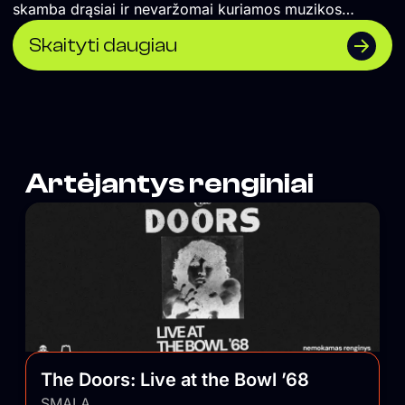
skamba drąsiai ir nevaržomai kuriamos muzikos
koncertai ir vakarėliai. Čia renkasi vilniečiai ir miesto
Skaityti daugiau
svečiai, savo vietą atranda įvairios miesto
bendruomenės. UTOPIJA palaiko maištingą miesto
pulsą ir savo nešlifuotumu išlygina balansą tarp
išblizgintos Vilniaus pusės.
Artėjantys renginiai
The Doors: Live at the Bowl ’68
SMALA