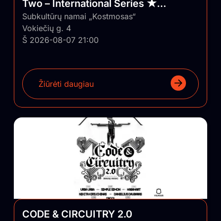
Two – International Series ★
Vilnius/Lithuania
Subkultūrų namai „Kostmosas“
Vokiečių g. 4
Š 2026-08-07 21:00
Žiūrėti daugiau
CODE & CIRCUITRY 2.0