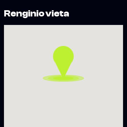
19:00 — BAD BAD BINGO with Luka Mokka
21:00 — FRESH BLOOD DJs
Renginio vieta
*Dainyklos projektą iš dalies finansuoja Vilniaus miesto
savivaldybė.
Kosciuškos 1