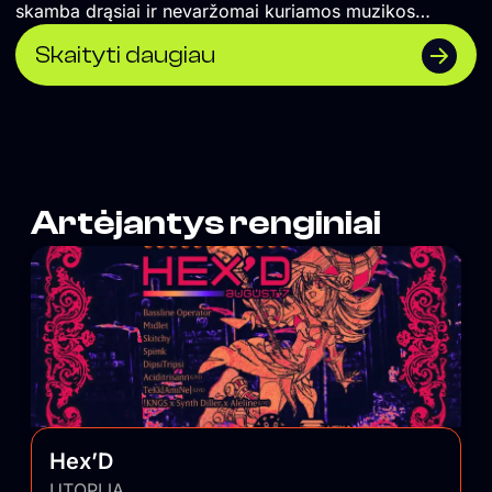
skamba drąsiai ir nevaržomai kuriamos muzikos
koncertai ir vakarėliai. Čia renkasi vilniečiai ir miesto
Skaityti daugiau
svečiai, savo vietą atranda įvairios miesto
bendruomenės. UTOPIJA palaiko maištingą miesto
pulsą ir savo nešlifuotumu išlygina balansą tarp
išblizgintos Vilniaus pusės.
Artėjantys renginiai
Hex’D
UTOPIJA