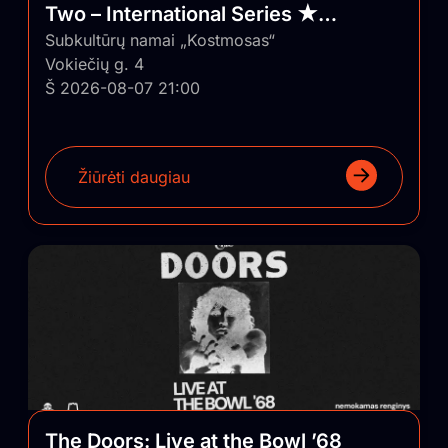
Two – International Series ★
Vilnius/Lithuania
Subkultūrų namai „Kostmosas“
Vokiečių g. 4
Š 2026-08-07 21:00
Žiūrėti daugiau
The Doors: Live at the Bowl ’68