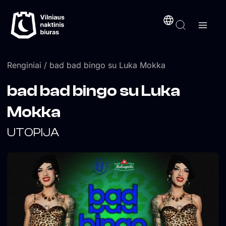
Pereiti
turinį
prie
turinio
Renginiai
/ bad bad bingo su Luka Mokka
bad bad bingo su Luka
Mokka
UTOPIJA