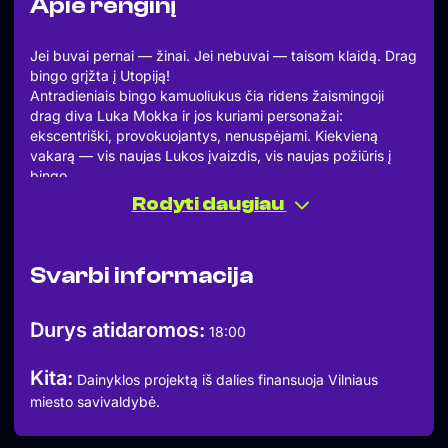
Apie renginį
Jei buvai pernai — žinai. Jei nebuvai — taisom klaidą. Drag
bingo grįžta į Utopiją!
Antradieniais bingo kamuoliukus čia ridens žaismingoji
drag diva Luka Mokka ir jos kuriami personažai:
ekscentriški, provokuojantys, nenuspėjami. Kiekvieną
vakarą — vis naujas Lukos įvaizdis, vis naujas požiūris į
bingo.
Kviečiame registruotis:
Rodyti daugiau
https://forms.gle/P4ic1zKEftYhhuEt9
Kultūrinis dalyvio mokestis: 5 Eur už vieną bingo kortelę.
Papildomos kortelės kaina: 2 Eur. Atsiskaitymas vietoje, tik
Svarbi informacija
grynais.
Galėsite įsigyti iki trijų kortelių. Daugiau kortelių — daugiau
šansų laimėti. O laimėti bus ką: sėkmingiausiųjų lauks
Durys atidaromos:
18:00
prizai, aplodismentai ir šlovė.
Pasimatome:
Kita:
18:00 — DOORS
Dainyklos projektą iš dalies finansuoja Vilniaus
19:00 — BAD BAD BINGO su Luka Mokka
miesto savivaldybė.
21:00 — FRESH BLOOD DJs
Ateik su draugais. Ateik vienas. Ateik, net jei bingo korteles