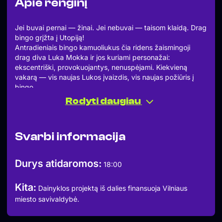
Apie renginį
Jei buvai pernai — žinai. Jei nebuvai — taisom klaidą. Drag
bingo grįžta į Utopiją!
Antradieniais bingo kamuoliukus čia ridens žaismingoji
drag diva Luka Mokka ir jos kuriami personažai:
ekscentriški, provokuojantys, nenuspėjami. Kiekvieną
vakarą — vis naujas Lukos įvaizdis, vis naujas požiūris į
bingo.
Kviečiame registruotis:
Rodyti daugiau
https://forms.gle/P4ic1zKEftYhhuEt9
Kultūrinis dalyvio mokestis: 5 Eur už vieną bingo kortelę.
Papildomos kortelės kaina: 2 Eur. Atsiskaitymas vietoje, tik
Svarbi informacija
grynais.
Galėsite įsigyti iki trijų kortelių. Daugiau kortelių — daugiau
šansų laimėti. O laimėti bus ką: sėkmingiausiųjų lauks
Durys atidaromos:
18:00
prizai, aplodismentai ir šlovė.
Pasimatome:
Kita:
18:00 — DOORS
Dainyklos projektą iš dalies finansuoja Vilniaus
19:00 — BAD BAD BINGO su Luka Mokka
miesto savivaldybė.
21:00 — FRESH BLOOD DJs
Ateik su draugais. Ateik vienas. Ateik, net jei bingo korteles