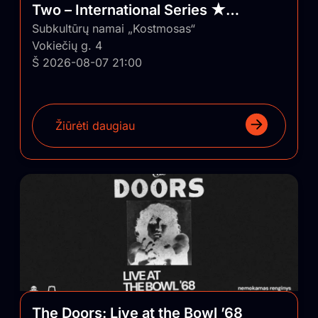
Two – International Series ★
Vilnius/Lithuania
Subkultūrų namai „Kostmosas“
Vokiečių g. 4
Š 2026-08-07 21:00
Žiūrėti daugiau
The Doors: Live at the Bowl ’68