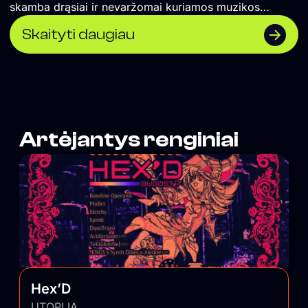
skamba drąsiai ir nevaržomai kuriamos muzikos
koncertai ir vakarėliai. Čia renkasi vilniečiai ir miesto
Skaityti daugiau
svečiai, savo vietą atranda įvairios miesto
bendruomenės. UTOPIJA palaiko maištingą miesto
pulsą ir savo nešlifuotumu išlygina balansą tarp
išblizgintos Vilniaus pusės.
Artėjantys renginiai
Hex’D
UTOPIJA