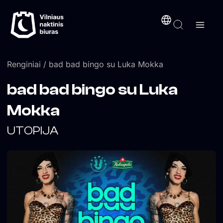
Pereiti
turinį
prie
turinio
Renginiai
/ bad bad bingo su Luka Mokka
bad bad bingo su Luka
Mokka
UTOPIJA