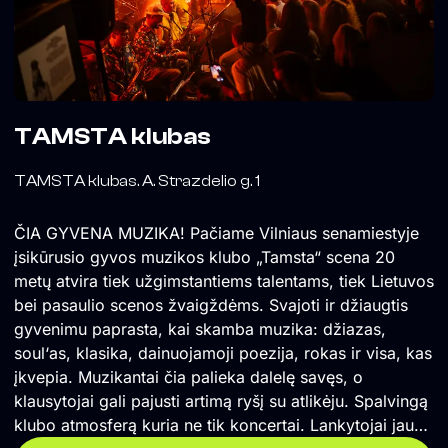
TAMSTA klubas
TAMSTA klubas. A. Strazdelio g. 1
ČIA GYVENA MUZIKA! Pačiame Vilniaus senamiestyje
įsikūrusio gyvos muzikos klubo „Tamsta“ scena 20
metų atvira tiek užgimstantiems talentams, tiek Lietuvos
bei pasaulio scenos žvaigždėms. Svajoti ir džiaugtis
gyvenimu paprasta, kai skamba muzika: džiazas,
soul‘as, klasika, dainuojamoji poezija, rokas ir visa, kas
įkvepia. Muzikantai čia palieka dalelę savęs, o
klausytojai gali pajusti artimą ryšį su atlikėju. Spalvingą
klubo atmosferą kuria ne tik koncertai. Lankytojai jau