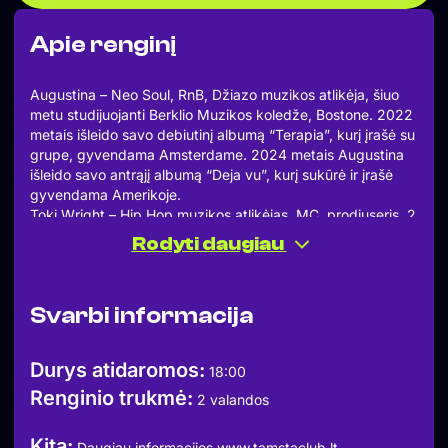
Apie renginį
Augustina – Neo Soul, RnB, Džiazo muzikos atlikėja, šiuo
metu studijuojanti Berklio Muzikos koledže, Bostone. 2022
metais išleido savo debiutinį albumą “Terapia”, kurį įrašė su
grupe, gyvendama Amsterdame. 2024 metais Augustina
išleido savo antrąjį albumą “Deja vu”, kurį sukūrė ir įrašė
gyvendama Amerikoje.
Toki Wright – Hip Hop muzikos atlikėjas, MC, prodiuseris, 2
Emmy ir Clio apdovanojimų laimėtojas, Berklio
Rodyti daugiau
Profesionaliosios muzikos departamento direktorius. T.
Wright vadovavo pirmajai Amerikoje visiškai akredituotai
hiphopo studijų programai McNally Smith muzikos koledže.
Svarbi informacija
Šią programą Niujorko universiteto Hiphopo švietimo
centras pripažino Geriausiu transformuojančiu aukštojo
mokslo modeliu. Wright išleido albumus per savo leidybinę
Durys atidaromos:
18:00
kompaniją Soul Tools Entertainment ir Rhymesayers
Renginio trukmė:
Entertainment, pasiekdamas geriausiųjų penkiasdešimtuką
2 valandos
MTV ir „iTunes“ topuose. Jis pasirodė tokiose renginiuose
kaip Coachella ir Rock the Bells; koncertavo kartu su
Kita:
Daugiau informacijos www.tamstaclub.lt