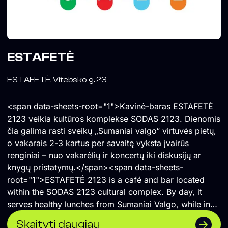
ESTAFETĖ
ESTAFETĖ. Vitebsko g. 23
<span data-sheets-root="1">Kavinė-baras ESTAFETĖ
2123 veikia kultūros komplekse SODAS 2123. Dienomis
čia galima rasti sveikų „Sumaniai valgo“ virtuvės pietų,
o vakarais 2-3 kartus per savaitę vyksta įvairūs
renginiai – nuo vakarėlių ir koncertų iki diskusijų ar
knygų pristatymų.</span><span data-sheets-
root="1">ESTAFETĖ 2123 is a café and bar located
within the SODAS 2123 cultural complex. By day, it
serves healthy lunches from Sumaniai Valgo, while in
the evenings it hosts a diverse programme of events
Skaityti daugiau