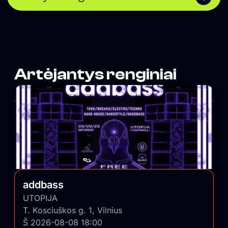
two to three times a week, ranging from parties and
concerts to discussions and book launches.</span>
Artėjantys renginiai
addbass
UTOPIJA
T. Kosciuškos g. 1, Vilnius
Š 2026-08-08 18:00