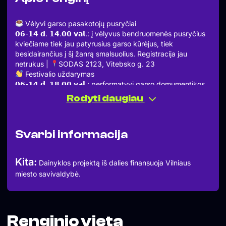
Vėlyvi garso pasakotojų pusryčiai
𝟬𝟲-𝟭𝟰 𝗱. 𝟭𝟰.𝟬𝟬 𝘃𝗮𝗹.: į vėlyvus bendruomenės pusryčius
kviečiame tiek jau patyrusius garso kūrėjus, tiek
besidairančius į šį žanrą smalsuolius. Registracija jau
netrukus |
SODAS 2123, Vitebsko g. 23
Festivalio uždarymas
𝟬𝟲-𝟭𝟰 𝗱. 𝟭𝟴.𝟬𝟬 𝘃𝗮𝗹.: performatyvi garso domumentikos
„Jie atvyko iš anapus“ perklausa, raugiant kartu su autore
Rodyti daugiau
Aga Pokrywka |
SODAS 2123, Vitebsko g. 23
Organizatoriai: Lietuvos žmogaus teisių centras,
„Nepatogus kinas“
Svarbi informacija
Rėmėjas: Vilniaus miesto savivaldybė
Draugai: NARA, kultūros kompleksas „SODAS 2123“,
Kirtimų kultūros centras, „Palanga Street Radio“, „Retrito
Kita:
Dainyklos projektą iš dalies finansuoja Vilniaus
smarsas“, Lietuvos teatro, muzikos ir kino muziejus, Vilniaus
miesto savivaldybė.
literatų namai, „Lynxmonadas“, „BŪKČIA“ kombučia
Informacinis partneris: LRT RADIJAS. Daugiau garso istorijų
klausykite LRT radijo dokumentikoje, o jei norite patys
išmokti pasakoti garsu, registruokitės į mentorystės
programą „LRT radijo akademija“. Daugiau informacijos –
Renginio vieta
https://radijoakademija.lrt.lt/