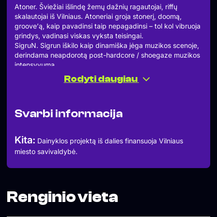
Atoner. Šviežiai išlindę žemų dažnių ragautojai, riffų
skalautojai iš Vilniaus. Atoneriai groja stonerį, doomą,
groove’ą, kaip pavadinsi taip nepagadinsi – tol kol vibruoja
grindys, vadinasi viskas vyksta teisingai.
SigruN. Sigrun iškilo kaip dinamiška jėga muzikos scenoje,
derindama neapdorotą post-hardcore / shoegaze muzikos
intensyvumą.
Durys 20:00
Rodyti daugiau
Garsas 20:30
Renginys NEMOKAMAS
Svarbi informacija
Kita:
Dainyklos projektą iš dalies finansuoja Vilniaus
miesto savivaldybė.
Renginio vieta