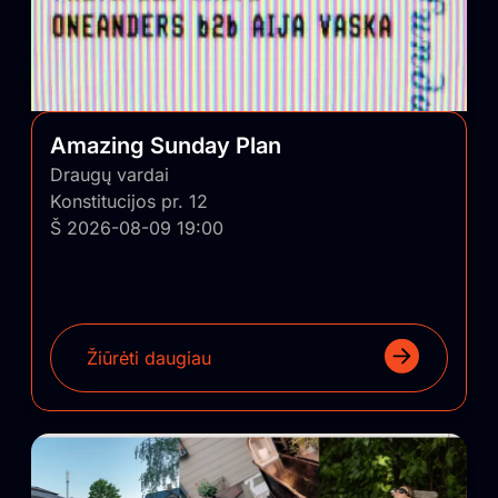
projekto tikslų – grąžinti turinio viršenybę prieš
vartojimą. Kitas tikslas – suburti bendruomenę, kurios
pagalba panašūs nekomerciniai projektai būtų
sugrąžinti ir įskiepyti į Lietuvos regionus.
Amazing Sunday Plan
Draugų vardai
Konstitucijos pr. 12
Š 2026-08-09 19:00
Žiūrėti daugiau