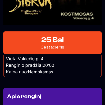
25 Bal
Šeštadienis
Vieta:
Vokiečių g. 4
Renginio pradžia:
20:00
Kaina nuo:
Nemokamas
Apie renginį