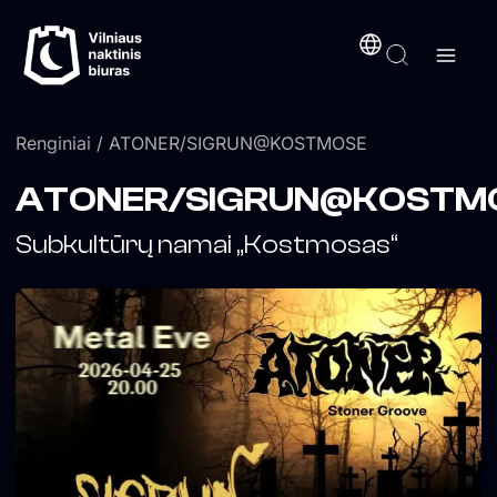
Pereiti
turinį
prie
turinio
Renginiai
/ ATONER/SIGRUN@KOSTMOSE
ATONER/SIGRUN@KOSTM
Subkultūrų namai „Kostmosas“