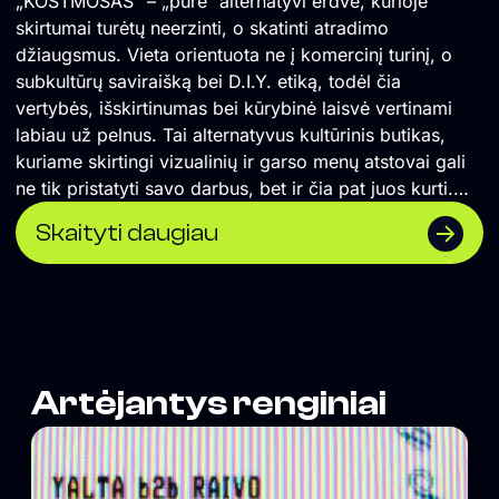
„KOSTMOSAS“ – „pure“ alternatyvi erdvė, kurioje
skirtumai turėtų neerzinti, o skatinti atradimo
džiaugsmus. Vieta orientuota ne į komercinį turinį, o
subkultūrų saviraišką bei D.I.Y. etiką, todėl čia
vertybės, išskirtinumas bei kūrybinė laisvė vertinami
labiau už pelnus. Tai alternatyvus kultūrinis butikas,
kuriame skirtingi vizualinių ir garso menų atstovai gali
ne tik pristatyti savo darbus, bet ir čia pat juos kurti.
</span> Formuojame erdvę, kurioje naktinė kultūra
Skaityti daugiau
suvokiama ne vien kaip pramoga, o labiau kaip
alternatyvios kultūros sklaidos židinys, socialinė jungtis
ir saviraiškos būdas. Orientuojamės į „non-mainstream“
žanrus, todėl lygiomis teisėmis čia vietą randa tiek
scenos profesionalai, tiek mažai žinomi pradedantys
kūrėjai. Siekiame, kad tuo, ką darome susidomėtų
Artėjantys renginiai
tiksliniai žmonės, todėl vieta neturi aiškiai matomos
vizualinės iškabos, o komunikacija remiasi
autentiškumu, tiesioginiu ryšiu su auditorija bei D.I.Y.
etika paremtu viešinimu „iš lūpų į lūpas“. Vienas iš