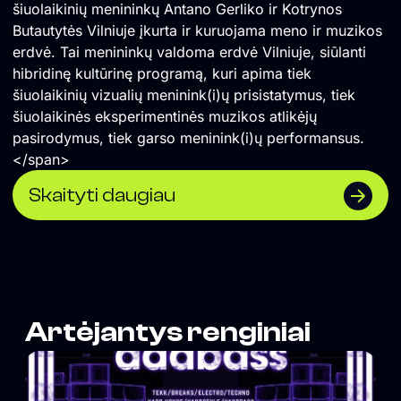
šiuolaikinių menininkų Antano Gerliko ir Kotrynos
Butautytės Vilniuje įkurta ir kuruojama meno ir muzikos
erdvė. Tai menininkų valdoma erdvė Vilniuje, siūlanti
hibridinę kultūrinę programą, kuri apima tiek
šiuolaikinių vizualių meninink(i)ų prisistatymus, tiek
šiuolaikinės eksperimentinės muzikos atlikėjų
pasirodymus, tiek garso meninink(i)ų performansus.
</span>
Skaityti daugiau
Artėjantys renginiai