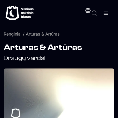
Pereiti
turinį
prie
turinio
Renginiai
/ Arturas & Artūras
Arturas & Artūras
Draugų vardai