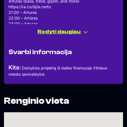
Artūras (bass, tribal, gqom, and more)
https://ra.co/dj/a.certo
21:00 – Arturas
22:00 – Artūras
23:00 – Arturas
00:00 – Artūras
Rodyti daugiau
01:00 – Arturas
02:00 – Artūras
doors: 5€ (cash~revolut)
Svarbi informacija
Draugų vardai yra iš dalies remiami Vilniaus miesto
savivaldybės
Kita:
Dainyklos projektą iš dalies finansuoja Vilniaus
miesto savivaldybė.
Renginio vieta