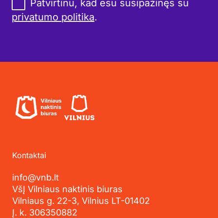
Patvirtinu, kad esu susipažinęs su
privatumo politika
.
Kontaktai
info@vnb.lt
VšĮ Vilniaus naktinis biuras
Vilniaus g. 22-3, Vilnius LT-01402
Į. k. 306350882