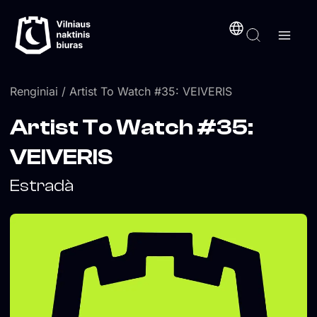
Pereiti
turinį
prie
turinio
Renginiai
/ Artist To Watch #35: VEIVERIS
Artist To Watch #35:
VEIVERIS
Estradà