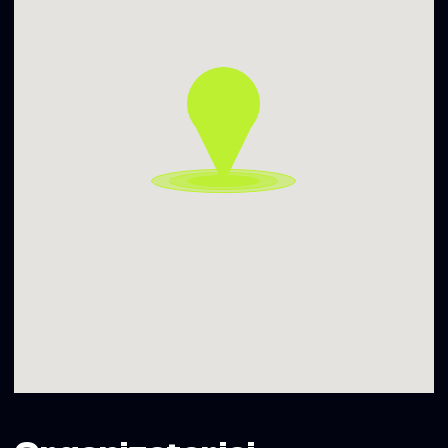
Tik paklausyk naujausią VEIVERIS darbą „kol galiu“!
youtu.be/wjExg6-SKis
Bet nesikliauk aklai, ką mano kiti.
Geriau ateik ir išgirsk rytojaus -iausius pats.
A, o dar prieš tai gali užmesti ausis ir akis:
youtube.com/@veiveris_g
instagram.com/veiveris
Pradedam nuo 20:00
Geografinė nuoroda – Vilniaus g. 22-3
Bus svečių!
Atvira visiems.
Susimatome!
Ačiū Vilniaus miesto savivaldybei už palaikymą ir
reikšmingą finansavimą.