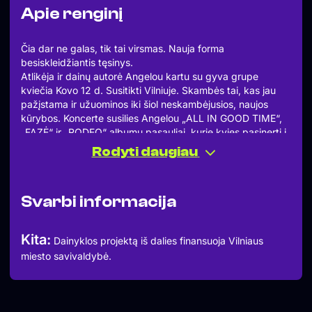
Apie renginį
Čia dar ne galas, tik tai virsmas. Nauja forma
besiskleidžiantis tęsinys.
Atlikėja ir dainų autorė Angelou kartu su gyva grupe
kviečia Kovo 12 d. Susitikti Vilniuje. Skambės tai, kas jau
pažįstama ir užuominos iki šiol neskambėjusios, naujos
kūrybos. Koncerte susilies Angelou „ALL IN GOOD TIME“,
„FAZĖ“ ir „RODEO“ albumų pasauliai, kurie kvies pasinerti į
virsmo kelionę.
Rodyti daugiau
—
Durys: 19:00
Pradžia: 20:00
Svarbi informacija
Kita:
Dainyklos projektą iš dalies finansuoja Vilniaus
miesto savivaldybė.