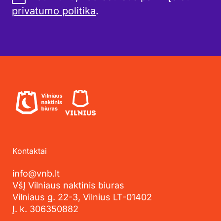
privatumo politika
.
Kontaktai
info@vnb.lt
VšĮ Vilniaus naktinis biuras
Vilniaus g. 22-3, Vilnius LT-01402
Į. k. 306350882