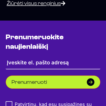
Žiūrėti visus renginius
Prenumeruokite
naujienlaiškį
Prenumeruoti
Patvirtinu, kad esu susipažinęs su