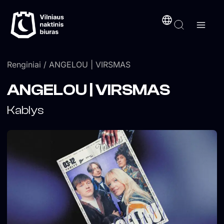
Pereiti
turinį
prie
turinio
Renginiai
/ ANGELOU | VIRSMAS
ANGELOU | VIRSMAS
Kablys