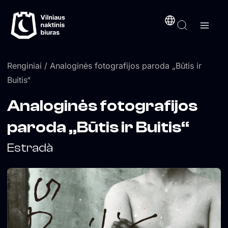
Pereiti
turinį
prie
turinio
Renginiai
/ Analoginės fotografijos paroda „Būtis ir
Buitis“
Analoginės fotografijos
paroda „Būtis ir Buitis“
Estradà