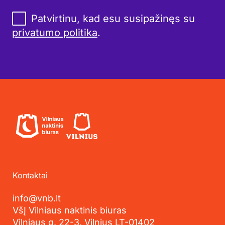
Patvirtinu, kad esu susipažinęs su
privatumo politika
.
Kontaktai
info@vnb.lt
VšĮ Vilniaus naktinis biuras
Vilniaus g. 22-3, Vilnius LT-01402