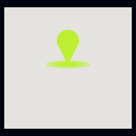
TOMAS TEREKAS
ANDREI ANTONAU
VADIM ŠAMKOV
ALEKSANDRA VILČINSKAITĖ
YAUHENI HLUSHAN
𝗙𝗲𝘀𝘁𝗶𝘃𝗮𝗹𝗶𝗼 𝗼𝗿𝗴𝗮𝗻𝗶𝘇𝗮𝘁𝗼𝗿𝗶𝗮𝗶:
Vilniaus analoginės fotografijos ir kino festivalis, Kirtimų
kultūros centras
𝗣𝗮𝗿𝘁𝗻𝗲𝗿𝗶𝗮𝗶:
Estradà, Vilniaus miesto savivaldybė, šuplėda