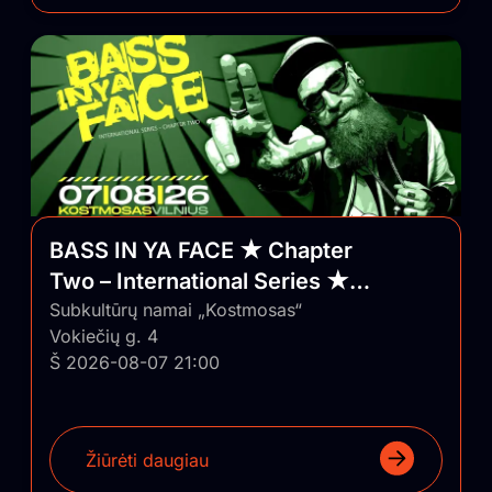
BASS IN YA FACE ★ Chapter
Two – International Series ★
Vilnius/Lithuania
Subkultūrų namai „Kostmosas“
Vokiečių g. 4
Š 2026-08-07 21:00
Žiūrėti daugiau