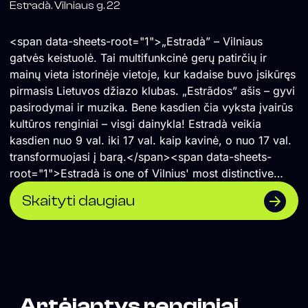
Estradà. Vilniaus g. 22
<span data-sheets-root="1">„Estradà” – Vilniaus
gatvės keistuolė. Tai multifunkcinė gerų patirčių ir
mainų vieta istorinėje vietoje, kur kadaise buvo įsikūręs
pirmasis Lietuvos džiazo klubas. „Estrãdos” ašis – gyvi
pasirodymai ir muzika. Bene kasdien čia vyksta įvairūs
kultūros renginiai – visgi dainykla! Estradà veikia
kasdien nuo 9 val. iki 17 val. kaip kavinė, o nuo 17 val.
transformuojasi į barą.</span><span data-sheets-
root="1">Estradà is one of Vilnius' most distinctive
cultural spaces—a multifunctional venue for shared
Skaityti daugiau
experiences, creativity, and exchange, located in the
historic building that once housed Lithuania's first jazz
club. Live music and performances are at the heart of
its programme, with cultural events taking place almost
every day. By day, Estradà operates as a café from
9:00 to 17:00, before transforming into a bar in the
Artėjantys renginiai
evening.</span>