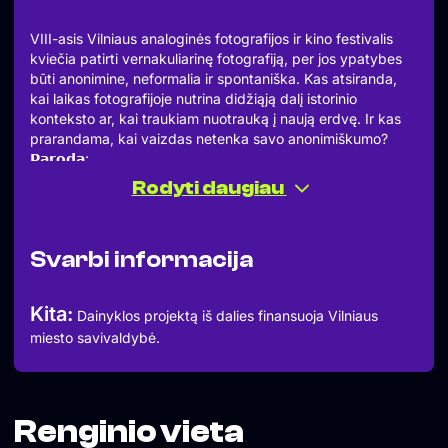
VIII-asis Vilniaus analoginės fotografijos ir kino festivalis
kviečia patirti vernakuliarinę fotografiją, per jos ypatybes
būti anonimine, neformalia ir spontaniška. Kas atsiranda,
kai laikas fotografijoje nutrina didžiąją dalį istorinio
konteksto ar, kai traukiam nuotrauką į naują erdvę. Ir kas
prarandama, kai vaizdas netenka savo anonimiškumo?
𝗣𝗮𝗿𝗼𝗱𝗮:
„Estradà“ (II.a.), Vilniaus g. 22, II-VII 14-19 val.
Rodyti daugiau
Atidarymas Rugpjūčio 28 d. 18 val. „Estradà“
𝗙𝗲𝘀𝘁𝗶𝘃𝗮𝗹𝗶𝗼 𝗱𝗮𝗹𝘆𝘃𝗶𝗮𝗶:
IGNAS ŠILKINIS IR GINTAUTAS TRIMAKAS
Svarbi informacija
CHARLOTTE NICOLE VICTORIA
VAIDOTAS MIKŠYS
GERTRŪDA DANISEVIČIŪTĖ
Kita:
Dainyklos projektą iš dalies finansuoja Vilniaus
KIPRAS DUBAUSKAS IR PETRAS OLŠAUSKAS
miesto savivaldybė.
EGLĖ ČINIKĖ
NAKOMABO
URŠULĖ BAUŽAITĖ
ARNAS ŠPAKA
LAISVĖ LINKUTĖ
Renginio vieta
ŽIVILĖ BUTVILAITĖ