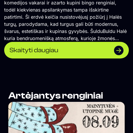
komedijos vakarai ir azarto kupini bingo renginiai,
todėl kiekvienas apsilankymas tampa išskirtine
patirtimi. Ši erdvė keičia nusistovėjusį požiūrį į Halės
turgų, parodydama, kad turgus gali būti modernus,
švarus, estetiškas ir kupinas gyvybės. ŠulduBuldu Halė
kuria bendruomenišką atmosferą, kurioje žmonės
renkasi ne tik skaniai pavalgyti, bet ir kokybiškai
Skaityti daugiau
praleisti laiką. Tai vieta, kuri prisideda prie naujo Halės
veido kūrimo ir įrodo, kad miesto turgus gali tapti viena
patraukliausių laisvalaikio erdvių Vilniuje.</span>
Artėjantys renginiai