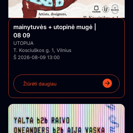
mainytuvės + utopinė mugė |
08 09
UTOPIJA
T. Kosciuškos g. 1, Vilnius
Š 2026-08-09 13:00
Žiūrėti daugiau