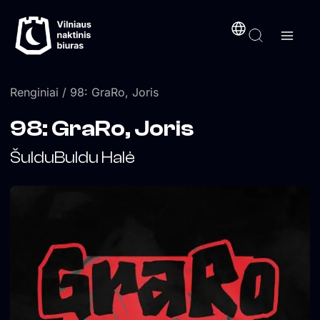
Pereiti
turinį
prie
turinio
Renginiai
/ 98: GraRo, Joris
98: GraRo, Joris
ŠulduBuldu Halė