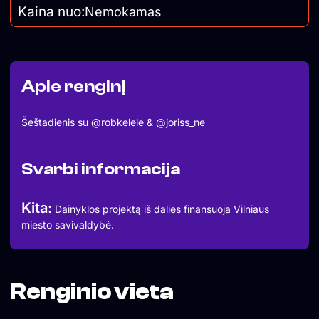
Kaina nuo:
Nemokamas
Apie renginį
Šeštadienis su @robkelele & @joriss_ne
Svarbi informacija
Kita:
Dainyklos projektą iš dalies finansuoja Vilniaus
miesto savivaldybė.
Renginio vieta