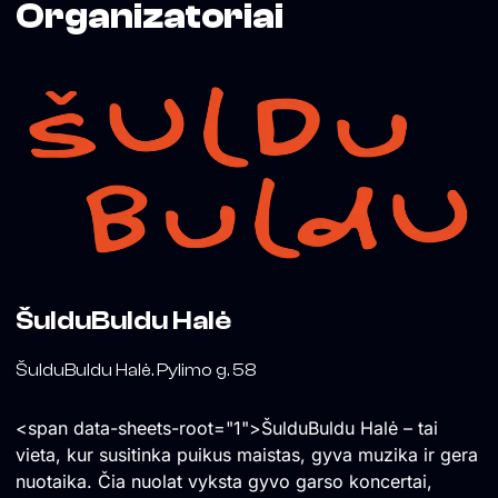
Organizatoriai
ŠulduBuldu Halė
ŠulduBuldu Halė. Pylimo g. 58
<span data-sheets-root="1">ŠulduBuldu Halė – tai
vieta, kur susitinka puikus maistas, gyva muzika ir gera
nuotaika. Čia nuolat vyksta gyvo garso koncertai,