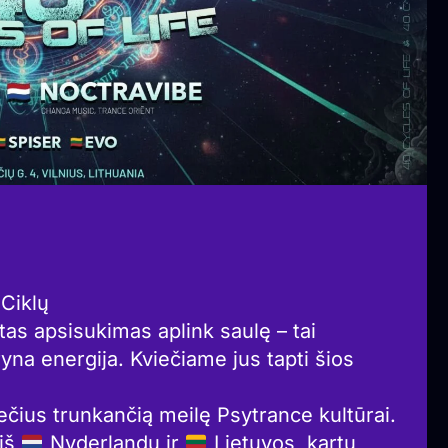
Ciklų
as apsisukimas aplink saulę – tai
yna energija. Kviečiame jus tapti šios
ečius trunkančią meilę Psytrance kultūrai.
 iš
Nyderlandų ir
Lietuvos, kartu