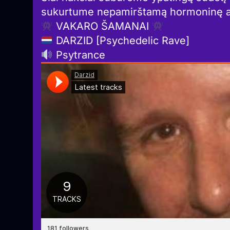
sukurtume nepamirštamą hormoninę au
VAKARO ŠAMANAI
DARZID [Psychedelic Rave]
Psytrance