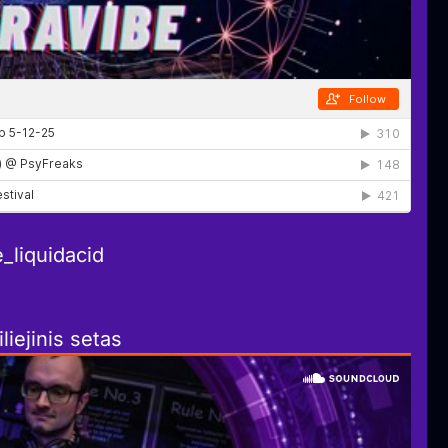
_liquidacid
liejinis setas