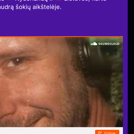
drą šokių aikštelėje.