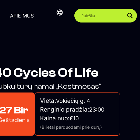
APIE MUS
0 Cycles Of Life
ubkultūrų namai „Kostmosas“
Vieta:
Vokiečių g. 4
27 Bir
Renginio pradžia:
23:00
Kaina nuo:
€10
Šeštadienis
(Bilietai parduodami prie durų)