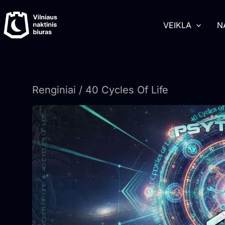
Pereiti
turinį
prie
VEIKLA
N
turinio
Renginiai
/ 40 Cycles Of Life