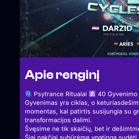
Apie renginį
Psytrance Ritualai
40 Gyvenimo 
Gyvenimas yra ciklas, o keturiasdešimt
momentas, kai patirtis susijungia su gr
transformacijos dalimi.
Švęsime ne tik skaičių, bet ir dešimtm
Šiai nakčiai subūrėme ypatingą sudėtį