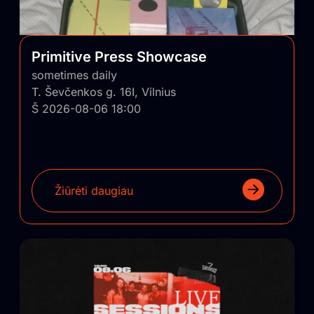
pagalba panašūs nekomerciniai projektai būtų
sugrąžinti ir įskiepyti į Lietuvos regionus.
Primitive Press Showcase
sometimes daily
T. Ševčenkos g. 16I, Vilnius
Š 2026-08-06 18:00
Žiūrėti daugiau