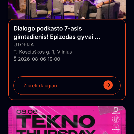
Dialogo podkasto 7-asis
gimtadienis! Epizodas gyvai su
auditorija
UTOPIJA
T. Kosciuškos g. 1, Vilnius
Š 2026-08-06 19:00
Žiūrėti daugiau