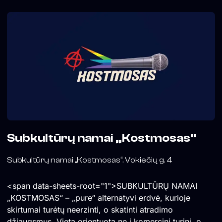
❖
y 2 3 b 6 (Paulius Balčytis) is a one-man project active
publicly since 2021. Paulius explores genres ranging from
indietronica and lo-fi to experimental rock. His latest
album, Colour Cast (2025), combines shoegaze guitar
textures with noise pop melodies. Using DIY methods,
y23b6 has also released four EPs: PSS-390 (2021), sj1 and
sj2 (2022), and Sick Daze (2025).
❖
Doors: 8 pm
Sound: 9 pm
Admission: €5
Kostmosas Subculture House, 4 Vokiečių St, Vilnius
Subkultūrų namai „Kostmosas“
Subkultūrų namai „Kostmosas“. Vokiečių g. 4
<span data-sheets-root="1">SUBKULTŪRŲ NAMAI
„KOSTMOSAS“ – „pure“ alternatyvi erdvė, kurioje
skirtumai turėtų neerzinti, o skatinti atradimo
džiaugsmus. Vieta orientuota ne į komercinį turinį, o