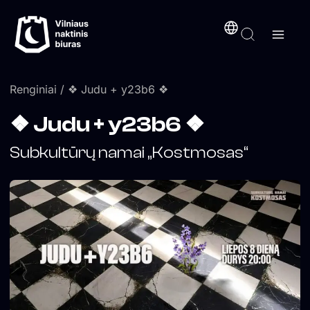
Pereiti
turinį
prie
turinio
Renginiai
/ ❖ Judu + y23b6 ❖
❖ Judu + y23b6 ❖
Subkultūrų namai „Kostmosas“