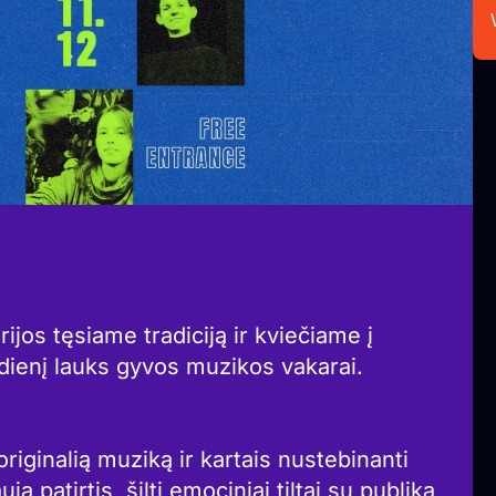
os tęsiame tradiciją ir kviečiame į
ienį lauks gyvos muzikos vakarai.
riginalią muziką ir kartais nustebinanti
a patirtis, šilti emociniai tiltai su publika