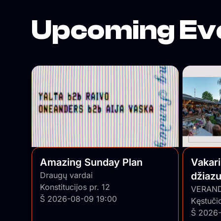
Upcoming Ev
Amazing Sunday Plan
Vakar
Draugų vardai
džiazu
Konstitucijos pr. 12
• Pian
VERAN
Š 2026-08-09 19:00
Kęstuči
Š 2026-