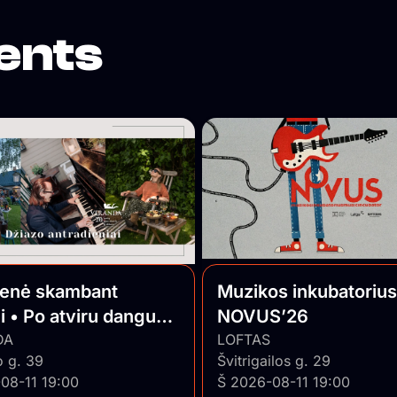
ents
ienė skambant
Muzikos inkubatorius
i • Po atviru dangumi
NOVUS’26
o Jazz
DA
LOFTAS
o g. 39
Švitrigailos g. 29
08-11 19:00
Š 2026-08-11 19:00