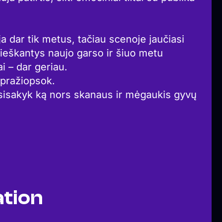
a dar tik metus, tačiau scenoje jaučiasi
ieškantys naujo garso ir šiuo metu
i – dar geriau.
epražiopsok.
žsisakyk ką nors skanaus ir mėgaukis gyvų
tion