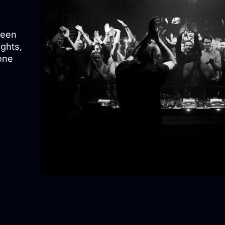
been
ights,
one