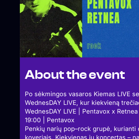
About the event
Po sėkmingos vasaros Kiemas LIVE serij
WednesDAY LIVE, kur kiekvieną trečiad
WednesDAY LIVE | Pentavox x Retnea
19:00 | Pentavox
Penkių narių pop–rock grupė, kurianti o
koveriais. Kiekvienas jų koncertas – nauj