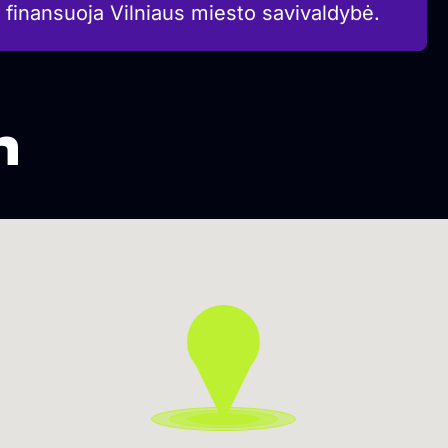
 finansuoja Vilniaus miesto savivaldybė.
n