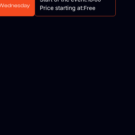
Wednesday
Price starting at:
Free