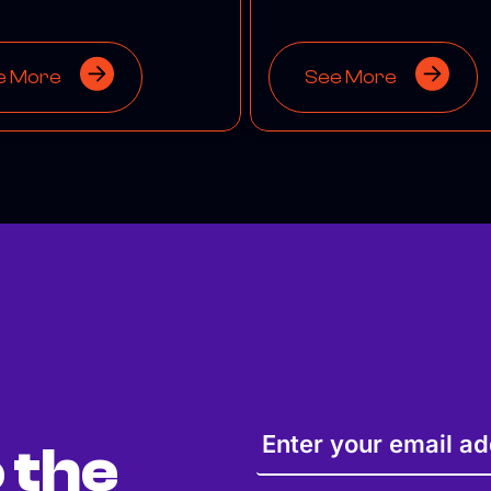
e More
See More
 the