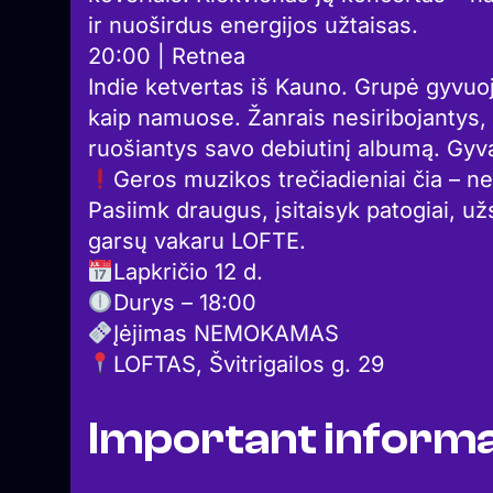
ir nuoširdus energijos užtaisas.
20:00 | Retnea
Indie ketvertas iš Kauno. Grupė gyvuoj
kaip namuose. Žanrais nesiribojantys, 
ruošiantys savo debiutinį albumą. Gyva
Geros muzikos trečiadieniai čia – n
Pasiimk draugus, įsitaisyk patogiai, u
garsų vakaru LOFTE.
Lapkričio 12 d.
Durys – 18:00
Įėjimas NEMOKAMAS
LOFTAS, Švitrigailos g. 29
Important informa