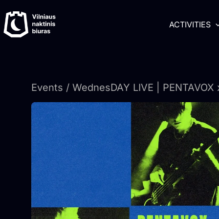
Skip
content
to
ACTIVITIES
content
Events
/ WednesDAY LIVE | PENTAVOX