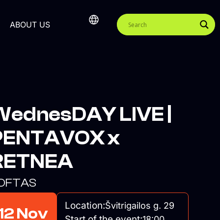
ABOUT US
WednesDAY LIVE |
PENTAVOX x
RETNEA
OFTAS
Location:
Švitrigailos g. 29
12 Nov
Start of the event:
18:00