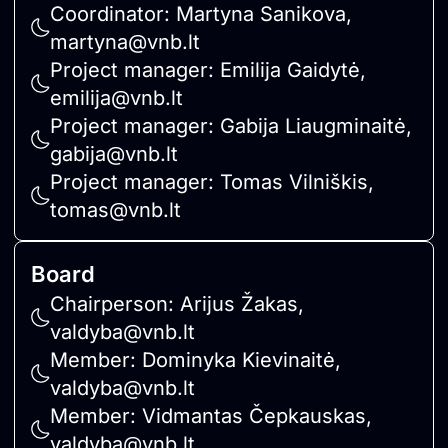
Coordinator: Martyna Sanikova,
martyna@vnb.lt
Project manager: Emilija Gaidytė,
emilija@vnb.lt
Project manager: Gabija Liaugminaitė,
gabija@vnb.lt
Project manager: Tomas Vilniškis,
tomas@vnb.lt
Board
Chairperson: Arijus Žakas,
valdyba@vnb.lt
Member: Dominyka Kievinaitė,
valdyba@vnb.lt
Member: Vidmantas Čepkauskas,
valdyba@vnb.lt