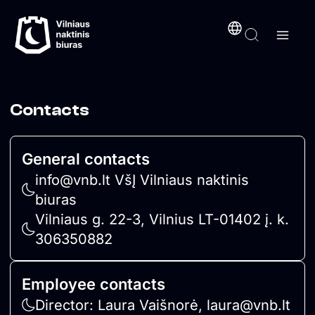
Link
Link
Link
Link
Skip
content
to
content
Contacts
General contacts
info@vnb.lt VšĮ Vilniaus naktinis
biuras
Vilniaus g. 22-3, Vilnius LT-01402 į. k.
306350882
Employee contacts
Director: Laura Vaišnorė, laura@vnb.lt