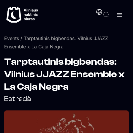
Skip
content
to
content
Events
/ Tarptautinis bigbendas: Vilnius JJAZZ
Ensemble x La Caja Negra
Tarptautinis bigbendas:
Vilnius JJAZZ Ensemble x
La Caja Negra
Estradà