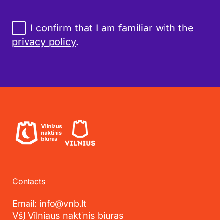
I confirm that I am familiar with the
privacy policy
.
Contacts
Email: info@vnb.lt
VšĮ Vilniaus naktinis biuras