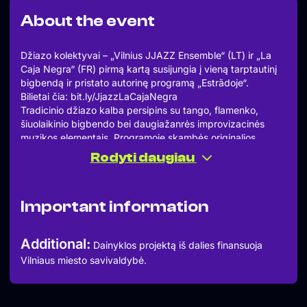
About the event
Džiazo kolektyvai – „Vilnius JJAZZ Ensemble“ (LT) ir „La
Caja Negra“ (FR) pirmą kartą susijungia į vieną tarptautinį
bigbendą ir pristato autorinę programą „Estrãdoje“.
Bilietai čia: bit.ly/JjazzLaCajaNegra
Tradicinio džiazo kalba persipins su tango, flamenko,
šiuolaikinio bigbendo bei daugiažanrės improvizacinės
muzikos elementais. Programoje skambės originalios
kompozicijos ir aranžuotės, sukurtos specialiai šiam
Rodyti daugiau
bendradarbiavimui.
Scenoje susitiks ir drauge gros gausūs būrys talentingų
muzikantų iš Lietuvos ir Prancūzijos!
Important information
Tik pažiūrėk į gausų muzikantų sąrašą:
Pierre Bertrand – tenor sax (FR)
Karolis Šarkus – alto sax (LT)
Additional:
Dainyklos projektą iš dalies finansuoja
Simonas Šipavičius – baritone sax (LT)
Vilniaus miesto savivaldybė.
Denis Leloup – trombone (FR)
Jievaras Jasinskis – trombone (LT)
Kamilė Makarevičiūtė – trombone (LT)
Joel Chausse – trumpet (FR)