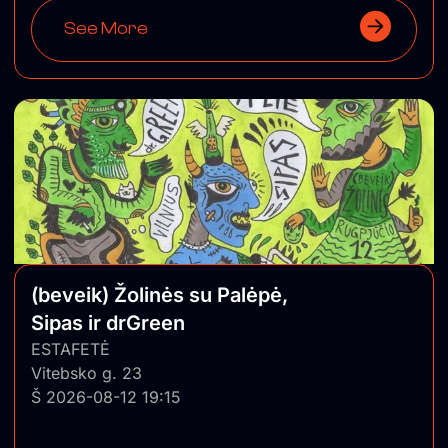
See More
(beveik) Žolinės su Palėpė,
Sipas ir drGreen
ESTAFETĖ
Vitebsko g. 23
Š 2026-08-12 19:15