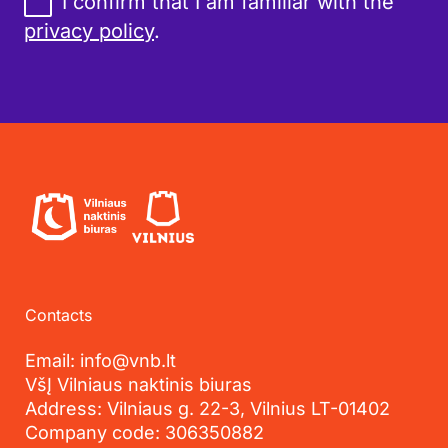
I confirm that I am familiar with the
privacy policy
.
Contacts
Email: info@vnb.lt
VšĮ Vilniaus naktinis biuras
Address: Vilniaus g. 22-3, Vilnius LT-01402
Company code: 306350882