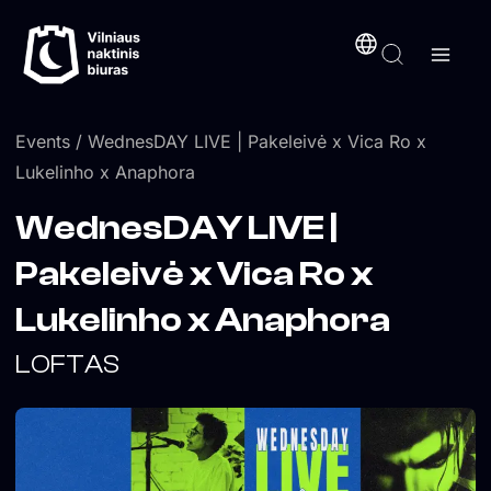
Skip
content
to
content
Events
/ WednesDAY LIVE | Pakeleivė x Vica Ro x
Lukelinho x Anaphora
WednesDAY LIVE |
Pakeleivė x Vica Ro x
Lukelinho x Anaphora
LOFTAS