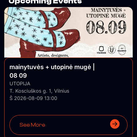
Upcoming Events
mainytuvės + utopinė mugė |
08 09
UTOPIJA
T. Kosciuškos g. 1, Vilnius
Š 2026-08-09 13:00
See More