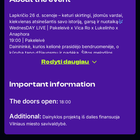
Lapkričio 26 d. scenoje – keturi skirtingi, įdomūs vardai,
kiekvienas atsinešantis savo istoriją, garsą ir nuotaiką
WednesDAY LIVE | Pakeleivė x Vica Ro x Lukelinho x
Anaphora
19:00 | Pakeleivė
Dainininkė, kurios kelionė prasidėjo bendruomenėje, o
kūryba tapo džiaugsmu ir padėka. Šiltos melodijos,
nuoširdūs tekstai ir akustinė ramybė, kuri nuramina net
Rodyti daugiau
triukšmingą trečiadienį.
19:30 | Vica Ro
Prodiuserė, dainininkė ir dainų autorė iš Vilniaus, neseniai
Important information
iškeitusi ofiso kasdienybę į kūrybą. Jos muzikoje –
svajonės, ritmas ir autentiškas balsas, kalbantis tiesiai.
20:00 | Lukelinho
The doors open:
18:00
Jaunas kūrėjas iš Vilniaus, akustinės muzikos autorius,
kurio dainos balansuoja tarp ironijos, švelnumo ir
Additional:
nuoširdumo. Scenoje jaukiai, natūraliai ir su gera doze
Dainyklos projektą iš dalies finansuoja
šypsenų.
Vilniaus miesto savivaldybė.
20:30 | Anaphora
Grupė, kurios muzikoje skamba melodinga estetika ir