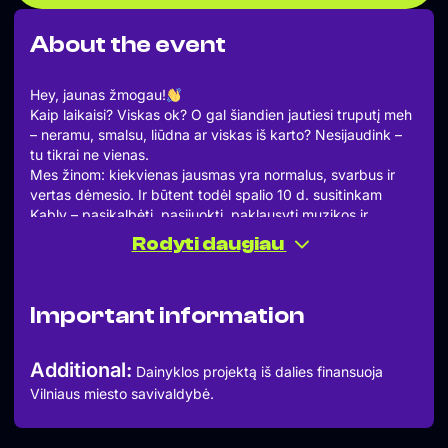
About the event
Hey, jaunas žmogau!
Kaip laikaisi? Viskas ok? O gal šiandien jautiesi truputį meh
– neramu, smalsu, liūdna ar viskas iš karto? Nesijaudink –
tu tikrai ne vienas.
Mes žinom: kiekvienas jausmas yra normalus, svarbus ir
vertas dėmesio. Ir būtent todėl spalio 10 d. susitinkam
Kably – pasikalbėti, pasijuokti, paklausyti muzikos ir,
žinoma, #SureikšmintiJausmus.
Rodyti daugiau
Kas Tavęs laukia?
17:00 val. – Patirkim! Aktyvacijos emocinei sveikatai.
18:00 val. – Pasikalbėkim! Diskusija apie nerimą, karo
Important information
grėsmę, kūrybą ir humorą.
19:00 val. – Įžiebkim žalią šviesą! Objektai visoje
Lietuvoje nusispalvins žaliai.
Additional:
Dainyklos projektą iš dalies finansuoja
19:10 val. – Pasijuokim! Stand-up’ai su Laura Dragūnaite,
Vilniaus miesto savivaldybė.
Viktoru Balykov ir Evaldu Jasaičiu.
20:30 val. – Paklausykim! „Superkoloritas“, grupė „Abii“
ir atlikėja Angelou!