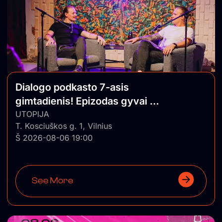
Dialogo podkasto 7-asis
gimtadienis! Epizodas gyvai su
auditorija
UTOPIJA
T. Kosciuškos g. 1, Vilnius
Š 2026-08-06 19:00
See More