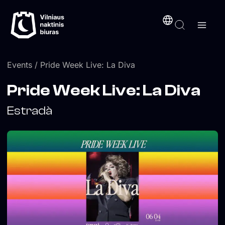
Skip
content
to
content
Events
/ Pride Week Live: La Diva
Pride Week Live: La Diva
Estradà