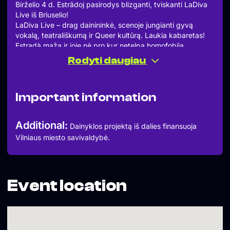
Birželio 4 d. Estrãdoj pasirodys blizganti, tviskanti LaDiva
Live iš Briuselio!
LaDiva Live – drag dainininkė, scenoje jungianti gyvą
vokalą, teatrališkumą ir Queer kultūrą. Laukia kabaretas!
Estradà maža ir joje nė pro kur netelpa homofobija,
rasizmas, seksizmas. Laukiami visi, kurių laisvė nevaržo
Rodyti daugiau
kito laisvės.
Geografinė nuoroda – Vilniaus g. 22-3
Durys – 20 val.
Important information
Pradžia – 21 val.
Atvira visiems.
Vakarą pristato Flandrijos vyriausybės atstovybė Lenkijoje
Additional:
Dainyklos projektą iš dalies finansuoja
ir Baltijos šalyse.
Vilniaus miesto savivaldybė.
Kviečiam!
Event location