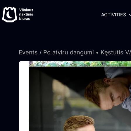
Skip
content
to
ACTIVITIES
content
Events
/ Po atviru dangumi • Kęstutis 