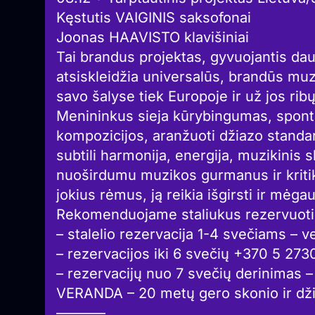
Kęstutis VAIGINIS saksofonai
Joonas HAAVISTO klavišiniai
Tai brandus projektas, gyvuojantis da
atsiskleidžia universalūs, brandūs muzik
savo šalyse tiek Europoje ir už jos ribų
Menininkus sieja kūrybingumas, sponta
kompozicijos, aranžuoti džiazo standa
subtili harmonija, energija, muzikinis
nuoširdumu muzikos gurmanus ir kritik
jokius rėmus, ją reikia išgirsti ir mėgau
Rekomenduojame staliukus rezervuoti 
– stalelio rezervacija 1-4 svečiams – 
– rezervacijos iki 6 svečių +370 5 273
– rezervacijų nuo 7 svečių derinimas –
VERANDA – 20 metų gero skonio ir dž
———–