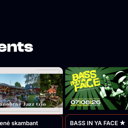
ents
ienė skambant
BASS IN YA FACE ★