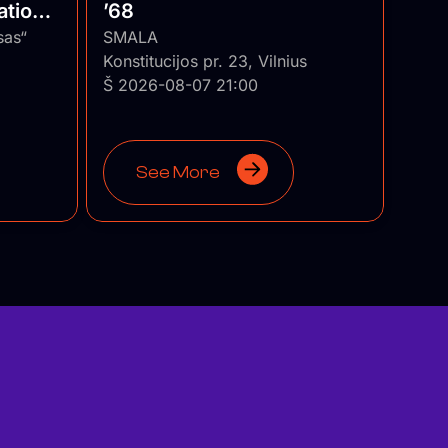
ational
’68
uania
sas“
SMALA
Konstitucijos pr. 23, Vilnius
Š 2026-08-07 21:00
See More