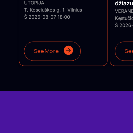
UTOPIJA
džiaz
T. Kosciuškos g. 1, Vilnius
trio”
VERAN
Š 2026-08-07 18:00
Kęstuči
Š 2026-
See More
Se