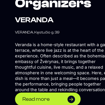
Organizers
VERANDA
VERANDA. Kęstučio g. 39
Veranda is a home-style restaurant with a g
terrace, where live jazz is at the heart of the
experience. Often described as the bohemi
embassy of Žvėrynas, it brings together
thoughtful cuisine, live music, and a relaxed
atmosphere in one welcoming space. Here, 
dish is more than just a meal—it becomes pa
the performance, bringing people together
around the table and rekindling conversatio
stories. Whether you've long missed the so
Read more
jazz or already live to its rhythm, Veranda