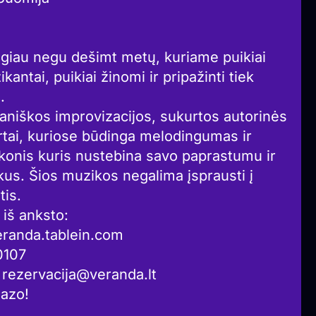
ugiau negu dešimt metų, kuriame puikiai
antai, puikiai žinomi ir pripažinti tiek
.
niškos improvizacijos, sukurtos autorinės
rtai, kuriose būdinga melodingumas ir
 skonis kuris nustebina savo paprastumu ir
us. Šios muzikos negalima įsprausti į
tis.
iš anksto:
veranda.tablein.com
0107
 rezervacija@veranda.lt
iazo!