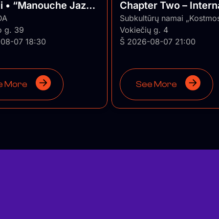
ui • “Manouche Jazz
Chapter Two – Intern
DA
Series ★ Vilnius/Lith
Subkultūrų namai „Kostmo
o g. 39
Vokiečių g. 4
08-07 18:30
Š 2026-08-07 21:00
e More
See More