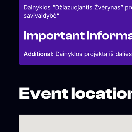
Dainyklos “Džiazuojantis Žvėrynas” pro
savivaldybė“
Important informa
Additional:
Dainyklos projektą iš dalies
Event locatio