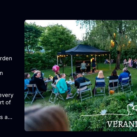
arden
an
every
rt of
ns and
und of