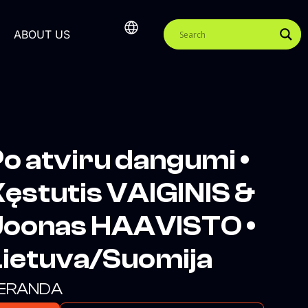
ABOUT US
o atviru dangumi •
ęstutis VAIGINIS &
Joonas HAAVISTO •
Lietuva/Suomija
ERANDA