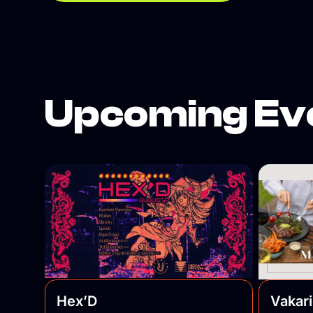
welcomes you.
Upcoming Ev
Hex’D
Vakar