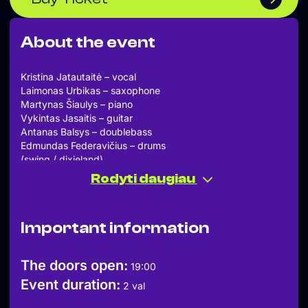
About the event
Kristina Jatautaitė – vocal
Laimonas Urbikas – saxophone
Martynas Šiaulys – piano
Vykintas Jasaitis – guitar
Antanas Balsys – doublebass
Edmundas Federavičius – drums
(swing / dixieland)
Klaipėda – laisvų minčių, atvirų žmonių ir išskirtinės dvasios
Rodyti daugiau
miestas, kurio neatsiejama dalimi jau kelis dešimtmečius
yra unikali muzikinė istorija.
Lyg Naujasis Orleanas Jungtinėse Amerikos Valstijoje,
Important information
Klaipėda – klasikinio džiazo lietuviškasis lopšys. Vienintelis
Lietuvos uostamiestis – tikras kultūrinių virsmų uostas,
visada pirmas pajusdavęs naujas meno bei muzikos
The doors open:
19:00
tendencijas.
Event duration:
Įkvėptas pasaulinių muzikinių vėjų, 1978 m. čia susikūrė
2 val
istorinis džiazo muzikos kolektyvas – „Klaipėdos