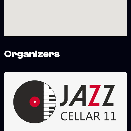
Pirmieji 20 bilietų – pigiau.
,,Jazz Cellar 11” klubo dainyklos projektą iš dalies
finansuoja Vilniaus miesto savivaldybė
Organizers