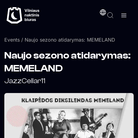
Skip
content
to
content
Events
/ Naujo sezono atidarymas: MEMELAND
Naujo sezono atidarymas:
MEMELAND
JazzCellar11