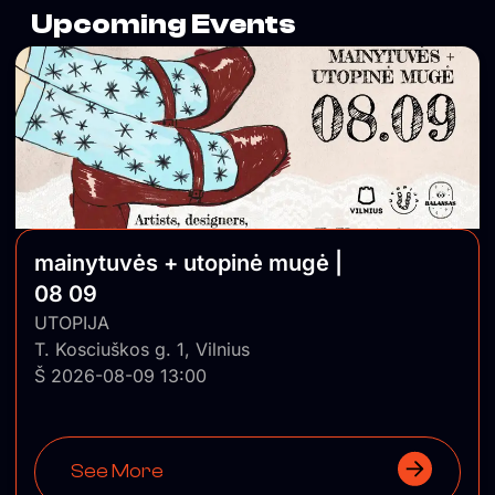
Upcoming Events
mainytuvės + utopinė mugė |
08 09
UTOPIJA
T. Kosciuškos g. 1, Vilnius
Š 2026-08-09 13:00
See More