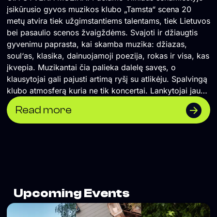
įsikūrusio gyvos muzikos klubo „Tamsta“ scena 20
metų atvira tiek užgimstantiems talentams, tiek Lietuvos
bei pasaulio scenos žvaigždėms. Svajoti ir džiaugtis
gyvenimu paprasta, kai skamba muzika: džiazas,
soul‘as, klasika, dainuojamoji poezija, rokas ir visa, kas
įkvepia. Muzikantai čia palieka dalelę savęs, o
klausytojai gali pajusti artimą ryšį su atlikėju. Spalvingą
klubo atmosferą kuria ne tik koncertai. Lankytojai jau
įprato klausytis „stand-up“ komedijos pasirodymų,
Read more
dalyvauti pokalbių vakaruose. Visai nesvarbu, kiek
metų tavo ausims – Tamsta klubas laukia! Vaikams iki
10 metų įeiti į renginius nieko nekainuoja, o
klausytojams su šunimis mūsų durys – visuomet atviros.
Turi idėją? Atsinešk ją į „Tamsta Club“, nes čia gyvena
muzika! ◆ Kviečiame jaunimą kartu su tėvais, seneliais,
globėjais į koncertus! Juk kartu išgyventa muzikinė
Upcoming Events
patirtis stiprina ryšį su tais, kurie tuo metu yra šalia. ◆
Jaunimas iki 18 metų į „Tamstos“ koncertus su vyresnių