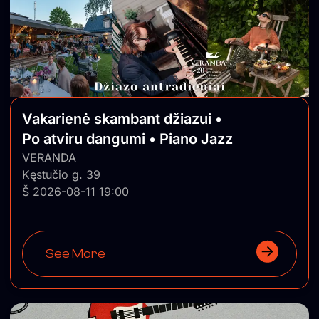
šeimos narių palyda bus įleidžiamas nemokamai.
(Jaunuolių registracija būtina el. paštu
club@tamsta.com). Vietų skaičius ribotas. Stiprinkime ir
puoselėkime šeimyninį ir draugišką ryšį bendrame laike
klausantis geros, gyvos muzikos! ◆ Asmenys iki 18
metų į klubą įleidžiami tik su tėvais.
Vakarienė skambant džiazui •
Po atviru dangumi • Piano Jazz
VERANDA
Kęstučio g. 39
Š 2026-08-11 19:00
See More