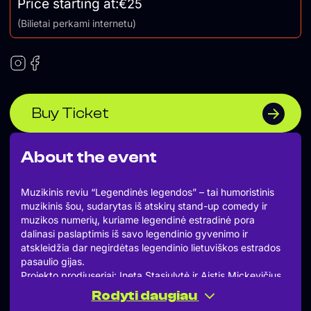
Price starting at:
€25
(Bilietai perkami internetu)
Buy Ticket
About the event
Muzikinis reviu “Legendinės legendos” – tai humoristinis
muzikinis šou, sudarytas iš atskirų stand-up comedy ir
muzikos numerių, kuriame legendinė estradinė pora
dalinasi paslaptimis iš savo legendinio gyvenimo ir
atskleidžia dar negirdėtas legendinio lietuviškos estrados
pasaulio gijas.
Projekto prodiuseriai: Ineta Stasiulytė ir Aistis Mickevičius
Akomponuoja: Mindaugas Putna (klavišiniai)
Rodyti daugiau
Garsas: Darius Stanaitis