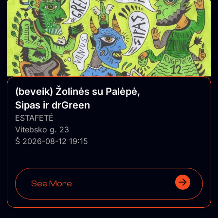
(beveik) Žolinės su Palėpė,
Sipas ir drGreen
ESTAFETĖ
Vitebsko g. 23
Š 2026-08-12 19:15
See More