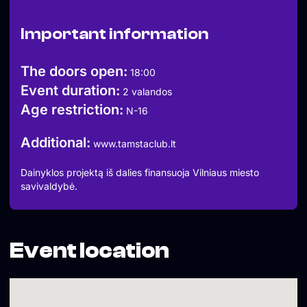
Grimas: Kristina Šavelė
//
Important information
Amžiaus cenzas: N-16
♥
DURYS: 18:30
The doors open:
18:00
PRADŽIA: 20:00
Event duration:
Renginio dieną bilietai brangs!
2 valandos
Daugiau informacijos: www.tamstaclub.lt
Age restriction:
N-16
Additional:
www.tamstaclub.lt
Dainyklos projektą iš dalies finansuoja Vilniaus miesto
savivaldybė.
Event location