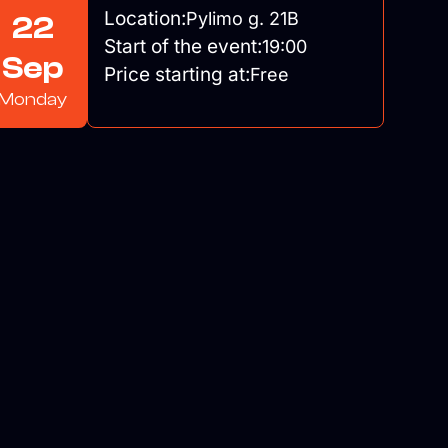
Location:
Pylimo g. 21B
22
Start of the event:
19:00
Sep
Price starting at:
Free
Monday