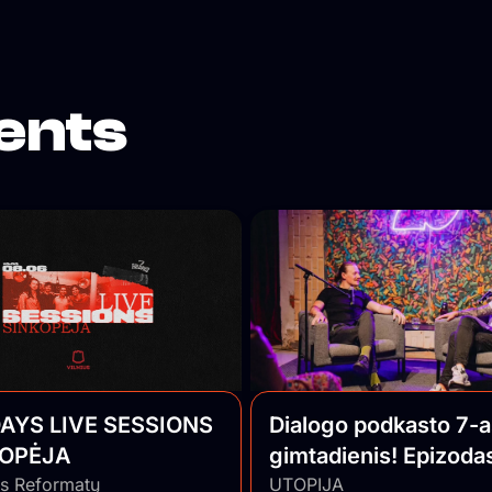
ojais.
r ja
ents
DAYS LIVE SESSIONS
Dialogo podkasto 7-a
KOPĖJA
gimtadienis! Epizoda
ys Reformatų
gyvai su auditorija
UTOPIJA