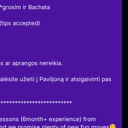
*grosim ir Bachata
(tips accepted)
s ar aprangos nereikia.
ėsite užeiti į Paviljoną ir atsigaivinti pas
**************************
lessons (6month+ experience) from
and we promise plenty of new fun moves