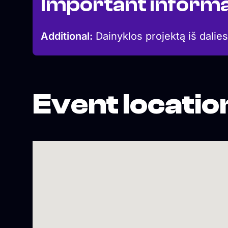
Important informa
Additional:
Dainyklos projektą iš dalies
Event locatio