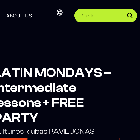
ABOUT US
LATIN MONDAYS –
Intermediate
essons + FREE
PARTY
ultūros klubas PAVILJONAS