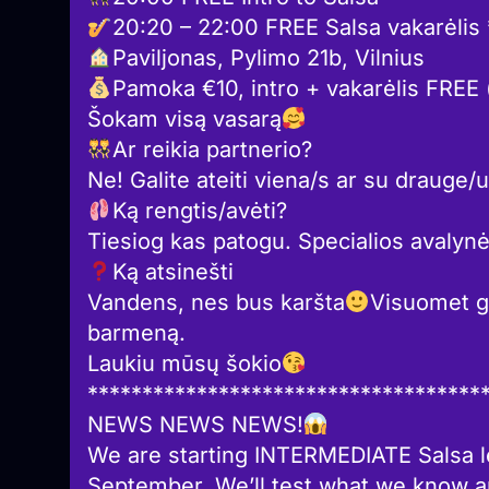
20:20 – 22:00 FREE Salsa vakarėlis 
Paviljonas, Pylimo 21b, Vilnius
Pamoka €10, intro + vakarėlis FREE 
Šokam visą vasarą
Ar reikia partnerio?
Ne! Galite ateiti viena/s ar su drauge/u
Ką rengtis/avėti?
Tiesiog kas patogu. Specialios avalynė
Ką atsinešti
Vandens, nes bus karšta
Visuomet gal
barmeną.
Laukiu mūsų šokio
************************************
NEWS NEWS NEWS!
We are starting INTERMEDIATE Salsa 
September. We’ll test what we know 