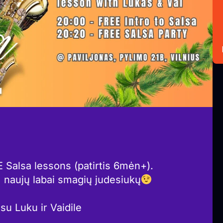
alsa lessons (patirtis 6mėn+).
 naujų labai smagių judesiukų
u Luku ir Vaidile