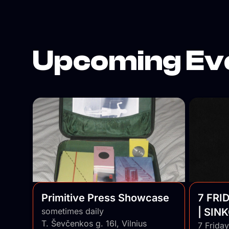
kino peržiūras. – Bendradarbiaujame su
menininkais, dizaineriais, aktyvistais ir mąstyt
– Kuriame erdvę pokalbiams, bendrystei ir
netikėtiems susitikimams. – Mylime kultūrą – i
Upcoming Ev
dalijamės. Jei „Paviljonas“ būtų daina – tai būtų ta,
kuri skamba dar ilgai po to, kai ji nutilo.
Primitive Press Showcase
7 FRI
sometimes daily
| SIN
T. Ševčenkos g. 16I, Vilnius
7 Frida