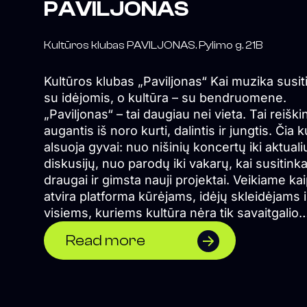
PAVILJONAS
Kultūros klubas PAVILJONAS. Pylimo g. 21B
Kultūros klubas „Paviljonas“ Kai muzika susitinka
su idėjomis, o kultūra – su bendruomene.
„Paviljonas“ – tai daugiau nei vieta. Tai reiški
augantis iš noro kurti, dalintis ir jungtis. Čia k
alsuoja gyvai: nuo nišinių koncertų iki aktuali
diskusijų, nuo parodų iki vakarų, kai susitink
draugai ir gimsta nauji projektai. Veikiame kaip
atvira platforma kūrėjams, idėjų skleidėjams i
visiems, kuriems kultūra nėra tik savaitgalio
pramoga, o kasdienė būtinybė. Esame Vilnia
Read more
širdyje, bet žvelgiame plačiai – į šiuolaikinę 
į ateities formas, į bendruomenę, kuri kuria k
Ką veikiame? – Rengiame gyvos muzikos
koncertus, poezijos skaitymus, performansu