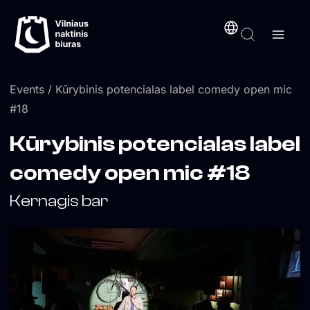
Skip
content
to
content
Events
/ Kūrybinis potencialas label comedy open mic
#18
Kūrybinis potencialas label
comedy open mic #18
Kernagis bar