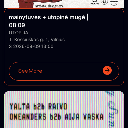
mainytuvės + utopinė mugė |
08 09
UTOPIJA
T. Kosciuškos g. 1, Vilnius
Š 2026-08-09 13:00
See More