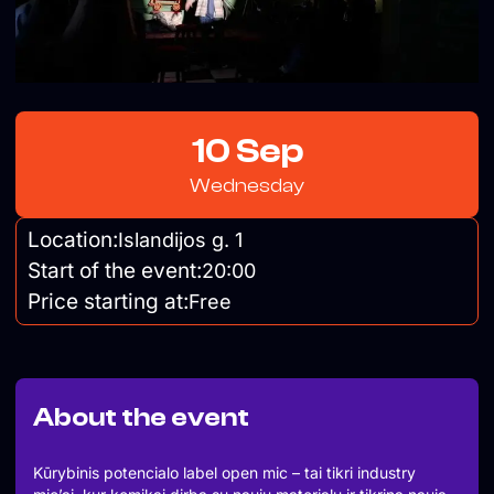
10 Sep
Wednesday
Location:
Islandijos g. 1
Start of the event:
20:00
Price starting at:
Free
About the event
Kūrybinis potencialo label open mic – tai tikri industry