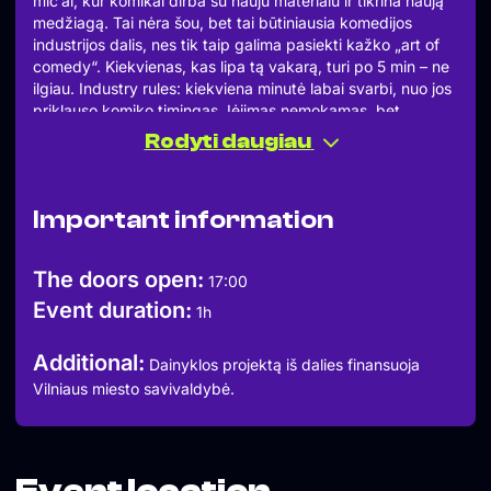
mic’ai, kur komikai dirba su nauju materialu ir tikrina naują
medžiagą. Tai nėra šou, bet tai būtiniausia komedijos
industrijos dalis, nes tik taip galima pasiekti kažko „art of
comedy“. Kiekvienas, kas lipa tą vakarą, turi po 5 min – ne
ilgiau. Industry rules: kiekviena minutė labai svarbi, nuo jos
priklauso komiko timingas. Įėjimas nemokamas, bet
žiūrovai turi suprasti, apie ką šis vakaras – tai nėra šou.
Rodyti daugiau
Important information
The doors open:
17:00
Event duration:
1h
Additional:
Dainyklos projektą iš dalies finansuoja
Vilniaus miesto savivaldybė.