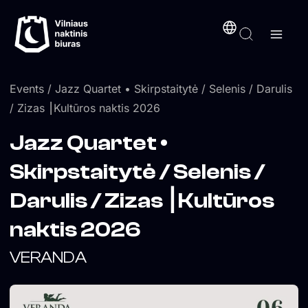
Skip
content
to
content
Events
/ Jazz Quartet • Skirpstaitytė / Selenis / Darulis
/ Zizas ⎮Kultūros naktis 2026
Jazz Quartet •
Skirpstaitytė / Selenis /
Darulis / Zizas ⎮Kultūros
naktis 2026
VERANDA