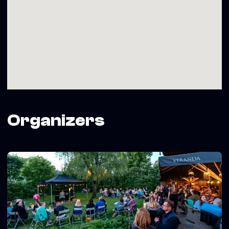
Populiariosios muzikos studijas, šiuo metu studijuojantis
Vytauto Didžiojo universiteto Muzikos akademijoje.
Atlikėjas pasižymi universalumu ir domėjimusi įvairiais
muzikos stiliais – nuo džiazo iki metalo. Savo kūryboje ir
grojime Tadas mėgsta jungti skirtingus žanrus, ieškoti
netikėtų jų sintezių ir taip praturtinti savo muzikinę išraišką.
Rekomenduojame staliukus rezervuoti iš anksto:
– iki 9 svečių – veranda.lt
– nuo 10 svečių derinimas – rezervacija@veranda.lt
VERANDA – 20 metų gero skonio ir džiazo!
Organizers