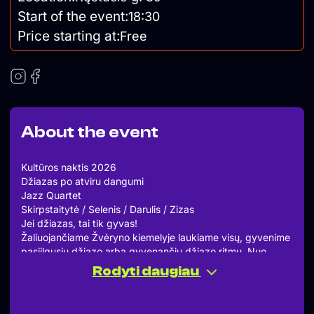
Start of the event:
18:30
Price starting at:
Free
About the event
Kultūros naktis 2026
Džiazas po atviru dangumi
Jazz Quartet
Skirpstaitytė / Selenis / Darulis / Zizas
Jei džiazas, tai tik gyvas!
Žaliuojančiame Žvėryno kiemelyje laukiame visų, gyvenime
pasiilgusių džiazo arba gyvenančių džiazo ritmu. Nuo
įsimintinų džiazo standartų, iki jautrių improvizacijų.
Rodyti daugiau
Viltė Skirpstaitytė muzikos keliu eina jau daugiau nei 15
metų. Šiuo metu studijuoja magistrą Vytauto Didžiojo
universiteto Muzikos akademijoje.