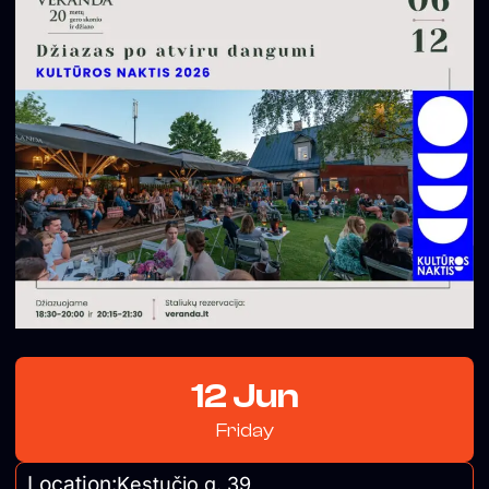
12 Jun
Friday
Location:
Kęstučio g. 39