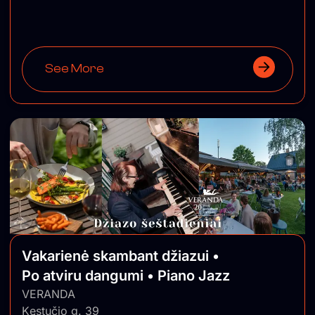
See More
Vakarienė skambant džiazui •
Po atviru dangumi • Piano Jazz
VERANDA
Kęstučio g. 39