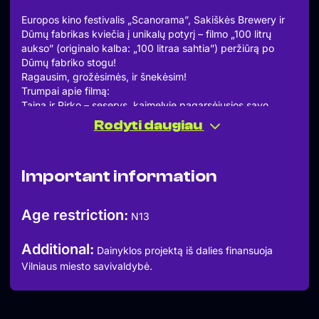
Europos kino festivalis „Scanorama”, Sakiškės Brewery ir
Dūmų fabrikas kviečia į unikalų potyrį – filmo „100 litrų
aukso” (originalo kalba: „100 litraa sahtia”) peržiūrą po
Dūmų fabriko stogu!
Ragausim, grožėsimės, ir šnekėsim!
Trumpai apie filmą:
Taina ir Pirko – seserys, kaimelyje pagarsėjusios savo
verdamu sahti – stipriu suomišku alumi. Kai merginos
Rodyti daugiau
išmaukia visą vestuvėms skirtą partiją, per 24 valandas jos
turi gauti 100 litrų alaus. Populiariausioje šių metų Suomijos
komedijoje linksmai parodomi suomiško bendravimo
Important information
ypatumai, kartu užduodant ir nebanalius klausimus:
pagiringoje odisėjoje sesėms galiausiai teks pripažinti, kad
suomiškąjį auksą jos visgi mėgsta gerokai per daug.
Age restriction:
N13
Filmo trukmė: 1 val. 28 min.
Amžiaus cenzas: N13
Additional:
Startas 18:00
Dainyklos projektą iš dalies finansuoja
Dūmų g. 5, Vilnius
Vilniaus miesto savivaldybė.
The event is free.