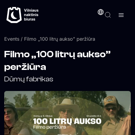
Skip
content
to
content
Events
/ Filmo „100 litrų aukso” peržiūra
Filmo „100 litrų aukso”
peržiūra
Dūmų fabrikas