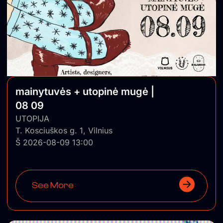
mainytuvės + utopinė mugė |
08 09
UTOPIJA
T. Kosciuškos g. 1, Vilnius
Š 2026-08-09 13:00
See More